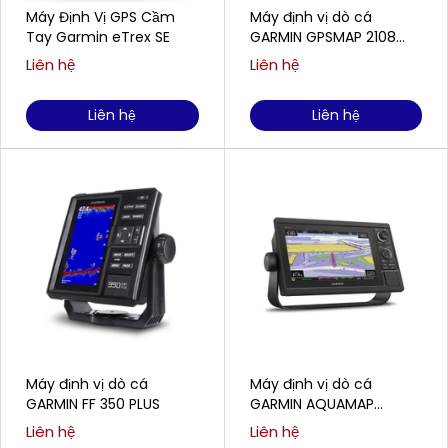
Máy Định Vị GPS Cầm
Máy định vị dò cá
Tay Garmin eTrex SE
GARMIN GPSMAP 2108
Plus
Liên hệ
Liên hệ
Liên hệ
Liên hệ
Máy định vị dò cá
Máy định vị dò cá
GARMIN FF 350 PLUS
GARMIN AQUAMAP
1052XS
Liên hệ
Liên hệ