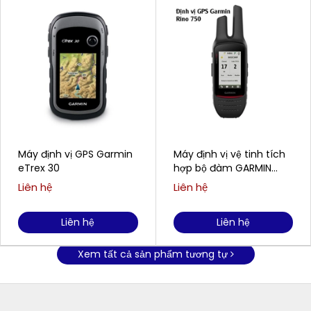
Máy định vị GPS Garmin
Máy định vị vệ tinh tích
eTrex 30
hợp bộ đàm GARMIN
Rino 750
Liên hệ
Liên hệ
Liên hệ
Liên hệ
Xem tất cả sản phẩm tương tự