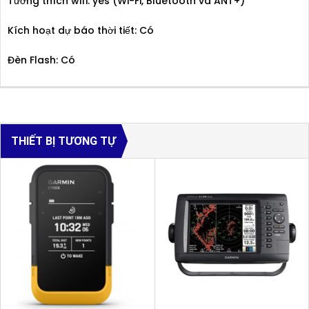
Tương thích wifi: yes (Wi-Fi, Bluetooth và ANT+)
Kích hoạt dự báo thời tiết: Có
Đèn Flash: Có
THIẾT BỊ TƯƠNG TỰ