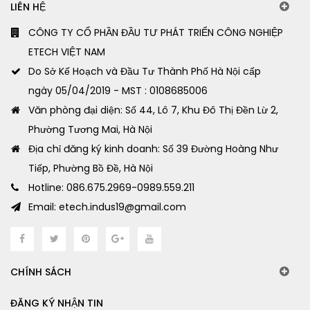
LIÊN HỆ
CÔNG TY CỔ PHẦN ĐẦU TƯ PHÁT TRIỂN CÔNG NGHIỆP
ETECH VIỆT NAM
Do Sở Kế Hoạch và Đầu Tư Thành Phố Hà Nội cấp
ngày 05/04/2019 - MST : 0108685006
Văn phòng đại diện: Số 44, Lô 7, Khu Đô Thị Đền Lừ 2,
Phường Tương Mai, Hà Nội
Địa chỉ đăng ký kinh doanh: Số 39 Đường Hoàng Như
Tiếp, Phường Bồ Đề, Hà Nội
Hotline: 086.675.2969-0989.559.211
Email: etech.indus19@gmail.com
CHÍNH SÁCH
ĐĂNG KÝ NHẬN TIN