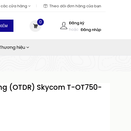
m các cửa hàng
Theo dõi đơn hàng của bạn
0
Đăng ký
KIẾM
hoặc
Đăng nhập
Thương hiệu
ng (OTDR) Skycom T-OT750-