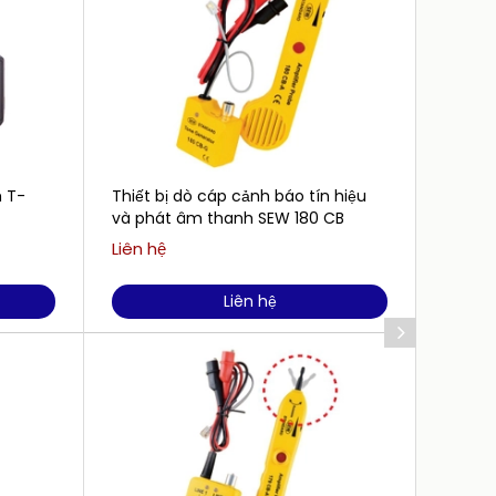
 T-
Thiết bị dò cáp cảnh báo tín hiệu
Bộ lọc
và phát âm thanh SEW 180 CB
SEW 16
Liên hệ
Liên h
Liên hệ