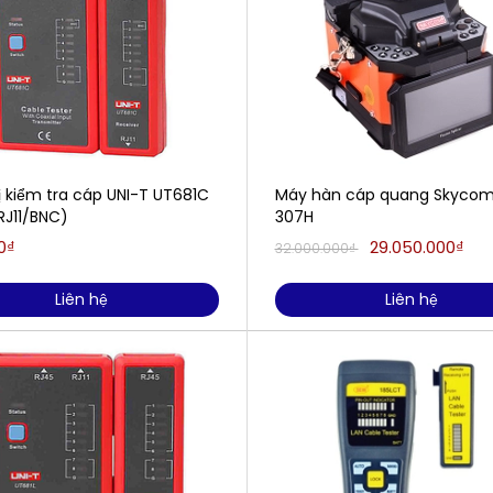
ị kiểm tra cáp UNI-T UT681C
Máy hàn cáp quang Skycom
RJ11/BNC)
307H
0₫
29.050.000₫
32.000.000₫
Liên hệ
Liên hệ