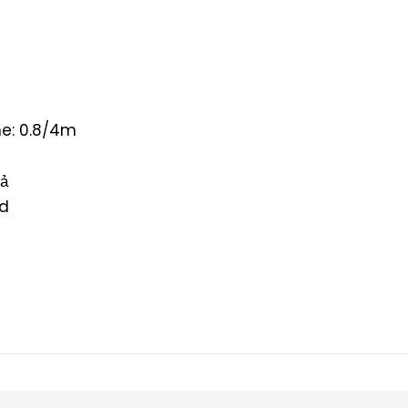
e: 0.8/4m
uả
rd