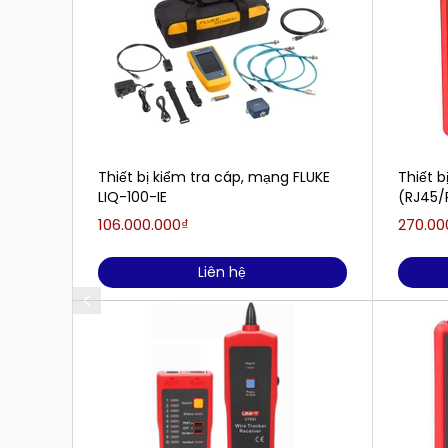
Thiết bị kiểm tra cáp, mạng FLUKE
Thiết b
LIQ-100-IE
(RJ45/
106.000.000₫
270.00
Liên hệ