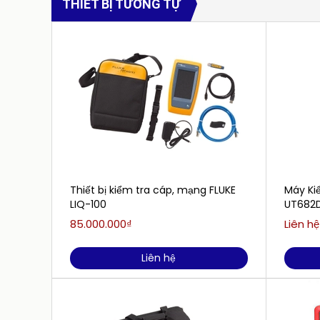
THIẾT BỊ TƯƠNG TỰ
Thiết bị kiểm tra cáp, mạng FLUKE
Máy Kiể
LIQ-100
UT682
85.000.000₫
Liên hệ
Liên hệ