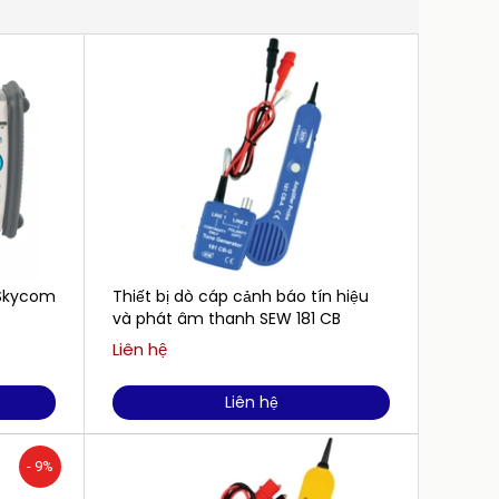
Skycom
Thiết bị dò cáp cảnh báo tín hiệu
Máy dò 
và phát âm thanh SEW 181 CB
vị trí
Liên hệ
Liên h
Liên hệ
- 9%