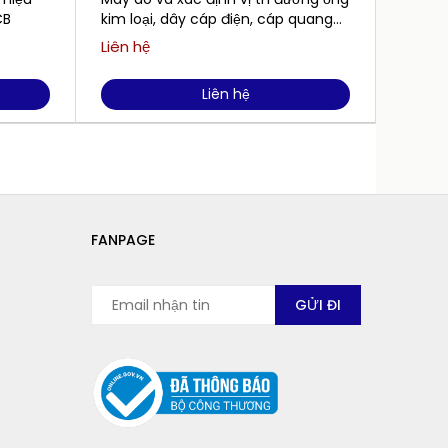
CB
kim loại, dây cáp điện, cáp quang
TAKACHIHO MPL-H11S
Liên hệ
Liên h
Liên hệ
FANPAGE