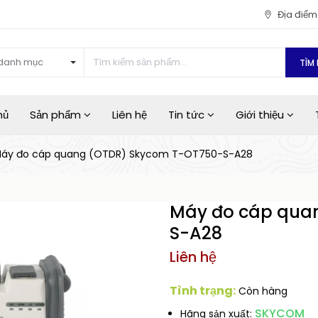
Địa điể
danh mục
TÌM 
hủ
Sản phẩm
Liên hệ
Tin tức
Giới thiệu
áy đo cáp quang (OTDR) Skycom T-OT750-S-A28
Máy đo cáp qua
S-A28
Liên hệ
Tình trạng:
Còn hàng
SKYCOM
Hãng sản xuất: