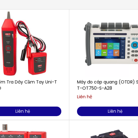
m Tra Dây Cầm Tay Uni-T
Máy đo cáp quang (OTDR) 
D
T-OT750-S-A28
Liên hệ
Liên hệ
Liên hệ