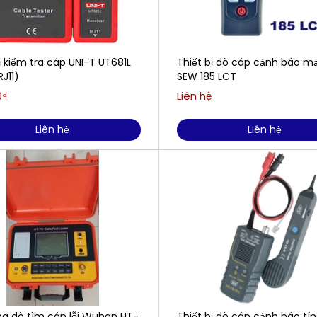
ị kiểm tra cáp UNI-T UT681L
Thiết bị dò cáp cảnh báo m
J11)
SEW 185 LCT
0₫
Liên hệ
Liên hệ
Liên hệ
ng dò tìm cáp lỗi Wuhan HT-
Thiết bị dò cáp cảnh báo tín