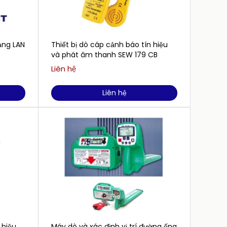
ạng LAN
Thiết bị dò cáp cảnh báo tín hiệu
Bút th
và phát âm thanh SEW 179 CB
SEW 16
Liên hệ
Liên h
Liên hệ
 hiệu
Máy dò và xác định vị trí đường ống
Bút th