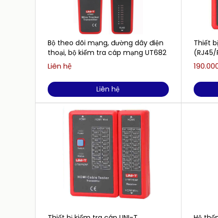
Bộ theo dõi mạng, đường dây điện
Thiết b
thoại, bộ kiểm tra cáp mạng UT682
(RJ45/R
Liên hệ
190.00
Liên hệ
Thiết bị kiểm tra cáp UNI-T
Hệ thố