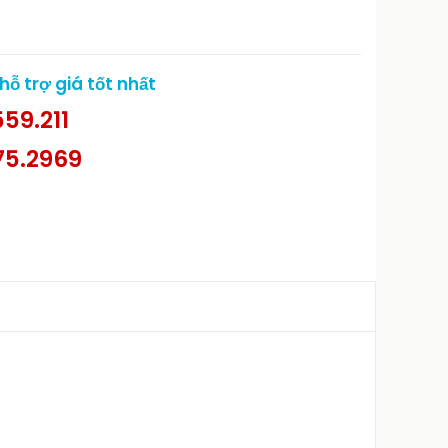
ỗ trợ giá tốt nhất
59.211
75.2969