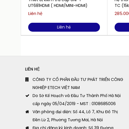
UT681HDMI ( HDMI/MINI-HDMI)
TC (15
Liên hệ
285.00
Liên hệ
LIÊN HỆ
CÔNG TY CỔ PHẦN ĐẦU TƯ PHÁT TRIỂN CÔNG
NGHIỆP ETECH VIỆT NAM
Do Sở Kế Hoạch và Đầu Tư Thành Phố Hà Nội
cấp ngày 05/04/2019 - MST : 0108685006
Văn phòng đại diện: Số 44, Lô 7, Khu Đô Thị
Đền Lừ 2, Phường Tương Mai, Hà Nội
Địa chỉ đăng ký kinh doanh: Số 39 Đường