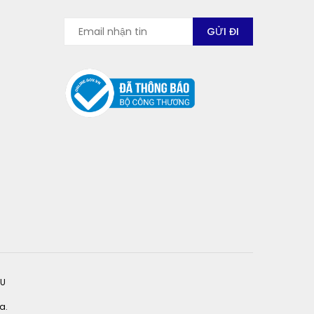
ỆU
a.