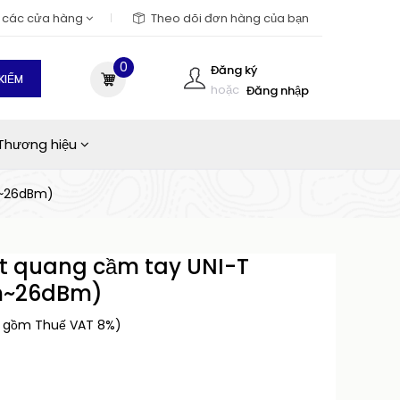
m các cửa hàng
Theo dõi đơn hàng của bạn
0
Đăng ký
KIẾM
hoặc
Đăng nhập
Thương hiệu
m~26dBm)
t quang cầm tay UNI-T
m~26dBm)
o gồm Thuế VAT 8%)