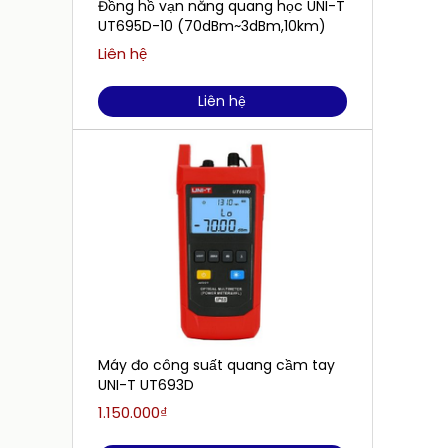
Đồng hồ vạn năng quang học UNI-T
UT695D-10 (70dBm~3dBm,10km)
Liên hệ
Liên hệ
Máy đo công suất quang cầm tay
UNI-T UT693D
1.150.000₫