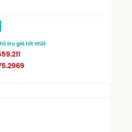
ỗ trợ giá tốt nhất
59.211
75.2969