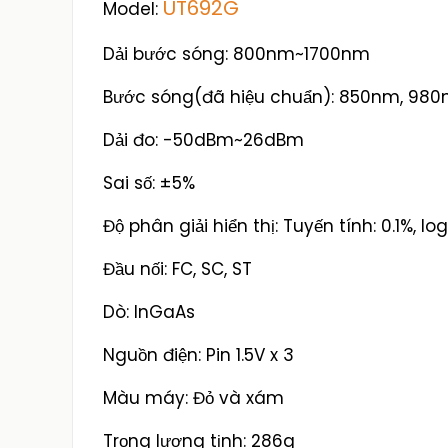
UT692G
Model:
Dải bước sóng: 800nm~1700nm
Bước sóng(đã hiệu chuẩn): 850nm, 980
Dải đo: -50dBm~26dBm
Sai số: ±5%
Độ phân giải hiển thị: Tuyến tính: 0.1%, lo
Đầu nối: FC, SC, ST
Dò: InGaAs
Nguồn điện: Pin 1.5V x 3
Màu máy: Đỏ và xám
Trọng lượng tịnh: 286g