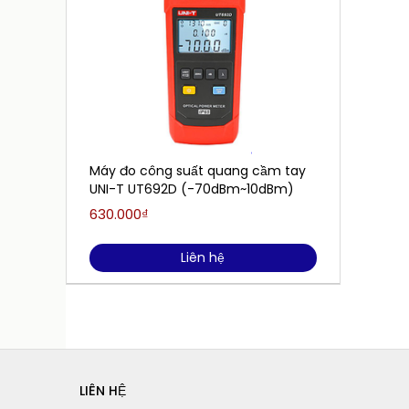
Máy đo công suất quang cầm tay
UNI-T UT692D (-70dBm~10dBm)
630.000₫
Liên hệ
LIÊN HỆ