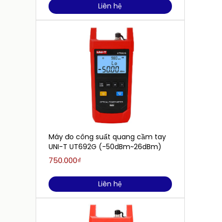
Liên hệ
Máy đo công suất quang cầm tay
UNI-T UT692G (-50dBm~26dBm)
750.000₫
Liên hệ