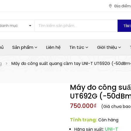
Địa điể
danh mục
TÌM 
hủ
Sản phẩm
Liên hệ
Tin tức
Giới thiệu
g
Máy đo công suất quang cầm tay UNI-T UT692G (-50dB
Máy đo công suấ
UT692G (-50dB
750.000₫
(Giá chưa ba
Tình trạng:
Còn hàng
UNI-T
Hãng sản xuất: