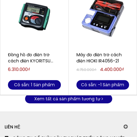
Đồng hồ đo điện trở
Máy đo điện trở cách
cách điện KYORITSU
điện HIOKI IR4056-21
3005A
6.310.000₫
4.400.000₫
4.750.000₫
Có sẵn: 1 Sản phẩm
Có sẵn: -1 Sản phẩm
Xem tất cả sản phẩm tương tự
LIÊN HỆ