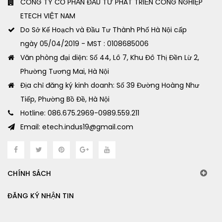
CÔNG TY CỔ PHẦN ĐẦU TƯ PHÁT TRIỂN CÔNG NGHIỆP
ETECH VIỆT NAM
Do Sở Kế Hoạch và Đầu Tư Thành Phố Hà Nội cấp
ngày 05/04/2019 - MST : 0108685006
Văn phòng đại diện: Số 44, Lô 7, Khu Đô Thị Đền Lừ 2,
Phường Tương Mai, Hà Nội
Địa chỉ đăng ký kinh doanh: Số 39 Đường Hoàng Như
Tiếp, Phường Bồ Đề, Hà Nội
Hotline: 086.675.2969-0989.559.211
Email: etech.indus19@gmail.com
CHÍNH SÁCH
ĐĂNG KÝ NHẬN TIN