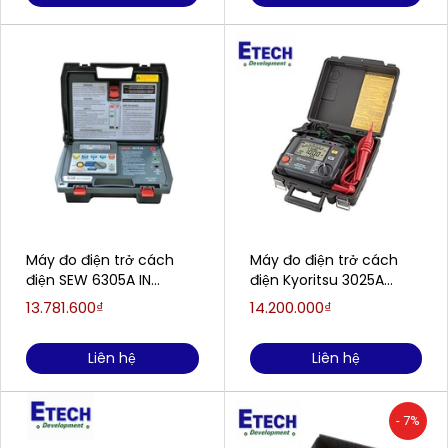
Máy đo điện trở cách
Máy đo điện trở cách
điện SEW 6305A IN
điện Kyoritsu 3025A
(5kV,10TΩ )
(250V~2500V/100.0GΩ)
13.781.600₫
14.200.000₫
Liên hệ
Liên hệ
- 7%