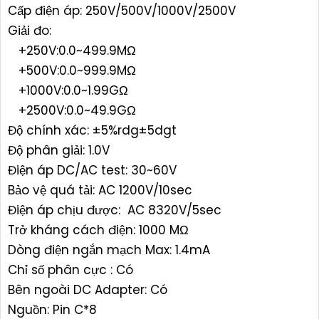
Cấp điện áp: 250V/500V/1000V/2500V
Giải đo:
+250V:0.0~499.9MΩ
+500V:0.0~999.9MΩ
+1000V:0.0~1.99GΩ
+2500V:0.0~49.9GΩ
Độ chính xác: ±5%rdg±5dgt
Độ phân giải: 1.0V
Điện áp DC/AC test: 30~60V
Bảo vệ quá tải: AC 1200V/10sec
Điện áp chịu được: AC 8320V/5sec
Trở kháng cách điện: 1000 MΩ
Dòng điện ngắn mạch Max: 1.4mA
Chỉ số phân cực : Có
Bên ngoài DC Adapter: Có
Nguồn: Pin C*8