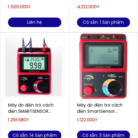
(250-5000V, 0 - 1TΩ)
1.500.000₫
4.212.000₫
Liên hệ
Có sẵn: 1 Sản phẩm
Máy đo điện trở cách
Máy đo điện trở cách
điện SMARTSENSOR
điện SmartSensor
AR907A+ ( 2500V /
AR907+
1.291.680₫
1.122.000₫
49.9GΩ )
(50V/100V/250V/500V/1
000V, 0-20GΩ)
Có sẵn: 14 Sản phẩm
Có sẵn: 3 Sản phẩm