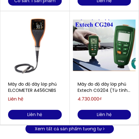
Có sẵn: 1 Sản phẩm
Liên hệ
Máy đo độ dày lớp phủ
Máy đo độ dày lớp phủ
ELCOMETER A456CNBS
Extech CG204 (Từ tính,
không từ tính)
Liên hệ
4.730.000₫
Liên hệ
Liên hệ
Xem tất cả sản phẩm tương tự