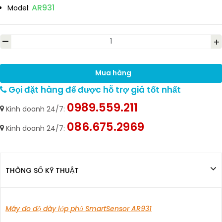
AR931
Model:
-
+
Mua hàng
Gọi đặt hàng để được hỗ trợ giá tốt nhất
0989.559.211
Kinh doanh 24/7:
086.675.2969
Kinh doanh 24/7:
THÔNG SỐ KỸ THUẬT
Máy đo độ dày lớp phủ SmartSensor AR931