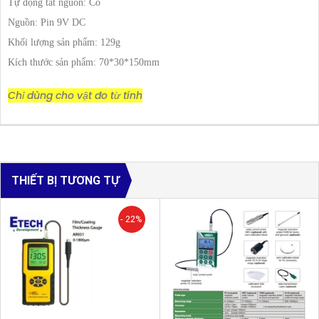
Tự động tắt nguồn: Có
Nguồn: Pin 9V DC
Khối lượng sản phẩm: 129g
Kích thước sản phẩm: 70*30*150mm
Chỉ dùng cho vật đo từ tính
THIẾT BỊ TƯƠNG TỰ
- 22%