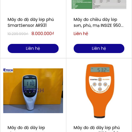
Máy đo độ dày lớp phủ
Máy đo chiều dày lớp
SmartSensor AR931
sơn, phủ, mạ INSIZE 9501-
1200 (0-1250µm, đầu đo
8.000.000₫
Liên hệ
10.239.999₫
từ tính)
Liên hệ
Liên hệ
Máy đo độ dày lớp
Máy đo độ dày lớp phủ