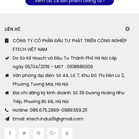
Xem tất cả sản phẩm tương tự
LIÊN HỆ
CÔNG TY CỔ PHẦN ĐẦU TƯ PHÁT TRIỂN CÔNG NGHIỆP
ETECH VIỆT NAM
Do Sở Kế Hoạch và Đầu Tư Thành Phố Hà Nội cấp
ngày 05/04/2019 - MST : 0108685006
Văn phòng đại diện: Số 44, Lô 7, Khu Đô Thị Đền Lừ 2,
Phường Tương Mai, Hà Nội
Địa chỉ đăng ký kinh doanh: Số 39 Đường Hoàng Như
Tiếp, Phường Bồ Đề, Hà Nội
Hotline: 086.675.2969-0989.559.211
Email: etech.indus19@gmail.com