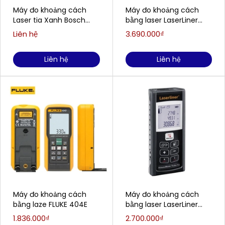
Máy đo khoảng cách
Máy đo khoảng cách
Laser tia Xanh Bosch
bằng laser LaserLiner
GLM 50-23 G
080.946A (100m)
Liên hệ
3.690.000₫
Liên hệ
Liên hệ
Máy đo khoảng cách
Máy đo khoảng cách
bằng laze FLUKE 404E
bằng laser LaserLiner
080.948A (70m)
1.836.000₫
2.700.000₫