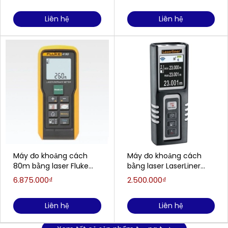
Liên hệ
Liên hệ
Máy đo khoảng cách
Máy đo khoảng cách
80m bằng laser Fluke
bằng laser LaserLiner
419D
080.937A (50m)
6.875.000₫
2.500.000₫
Liên hệ
Liên hệ