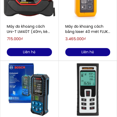
Máy đo khoảng cách
Máy đo khoảng cách
Uni-T LM40T (40m, kèm
bằng laser 40 mét FLUKE
thước dây 5m)
414D
715.000₫
3.465.000₫
Liên hệ
Liên hệ