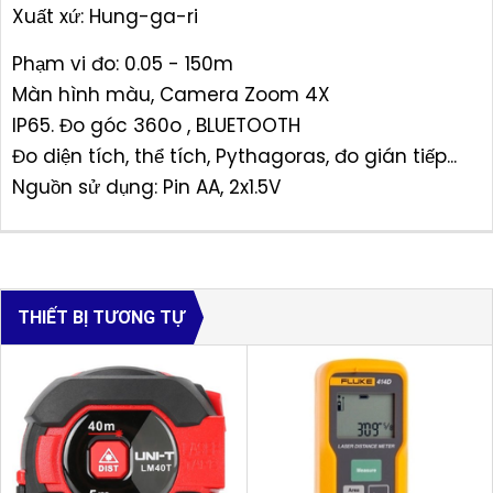
Xuất xứ: Hung-ga-ri
Phạm vi đo: 0.05 - 150m
Màn hình màu, Camera Zoom 4X
IP65. Đo góc 360o , BLUETOOTH
Đo diện tích, thể tích, Pythagoras, đo gián tiếp...
Nguồn sử dụng: Pin AA, 2x1.5V
THIẾT BỊ TƯƠNG TỰ