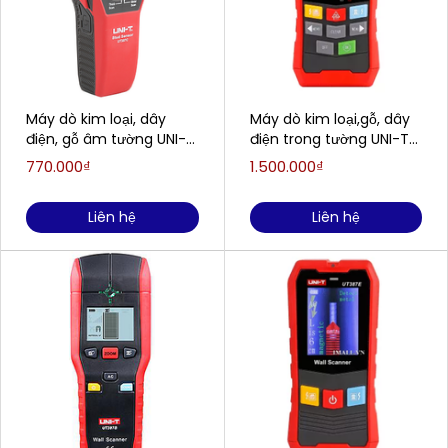
Máy dò kim loại, dây
Máy dò kim loại,gỗ, dây
điện, gỗ âm tường UNI-T
điện trong tường UNI-T
UT387C
UT387LM
770.000₫
1.500.000₫
(28.5mm~76mm)
(40mm~100mm)
Liên hệ
Liên hệ