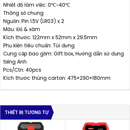
Nhiệt độ làm việc: 0℃~40℃
Thông số chung
Nguồn: Pin 1.5V (LR03) x 2
Màu: Đỏ & xám
Kích thước: 122mm x 52mm x 29.5mm
Phụ kiện tiêu chuẩn: Túi đựng
Cung cấp bao gồm: Gift box, Hướng dẫn sử dụng
tiếng Anh
Pcs/Ctn: 40pcs
Kích thước thùng carton: 475×290×180mm
THIẾT BỊ TƯƠNG TỰ