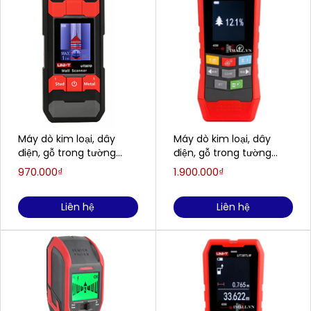
Máy dò kim loại, dây
Máy dò kim loại, dây
điện, gỗ trong tường
điện, gỗ trong tường
UNI-T UT387D
UNI-T UT387S
970.000₫
1.900.000₫
(38mm~100mm)
(40mm~100mm,
6%~40%)
Liên hệ
Liên hệ