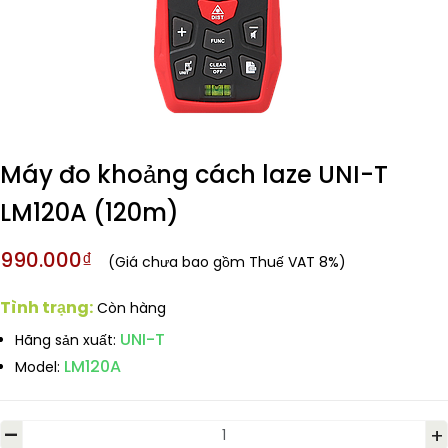
Máy đo khoảng cách laze UNI-T
LM120A (120m)
990.000₫
(Giá chưa bao gồm Thuế VAT 8%)
Tình trạng:
Còn hàng
UNI-T
Hãng sản xuất:
LM120A
Model:
-
+