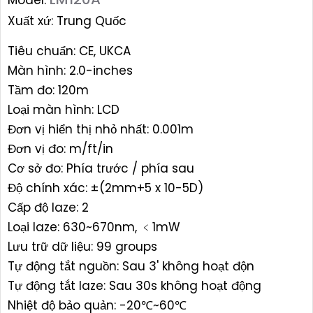
Model:
Xuất xứ: Trung Quốc
Tiêu chuẩn: CE, UKCA
Màn hình: 2.0-inches
Tầm đo: 120m
Loại màn hình: LCD
Đơn vị hiển thị nhỏ nhất: 0.001m
Đơn vị đo: m/ft/in
Cơ sở đo: Phía trước / phía sau
Độ chính xác: ±(2mm+5 x 10-5D)
Cấp độ laze: 2
Loại laze: 630~670nm, ﹤1mW
Lưu trữ dữ liệu: 99 groups
Tự động tắt nguồn: Sau 3' không hoạt độn
Tự động tắt laze: Sau 30s không hoạt động
Nhiệt độ bảo quản: -20℃~60℃