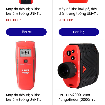
Máy dò dây điện, kim
Máy dò kim loại, gỗ, dây
loại âm tường UNI-T
điện trong tường UNI-T
UT387B
UT387E
800.000₫
970.000₫
(40mm~100mm)
Liên hệ
Liên hệ
Máy dò dây điện, kim
UNI-T LM2000 Laser
loại âm tường Uni-T
Rangefinder (2000m;
UT387A
8X)