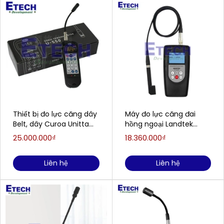
Thiết bị đo lực căng dây
Máy đo lực căng đai
Belt, dây Curoa Unitta
hồng ngoại Landtek
U-550
BTT-2880R8
25.000.000₫
18.360.000₫
Liên hệ
Liên hệ