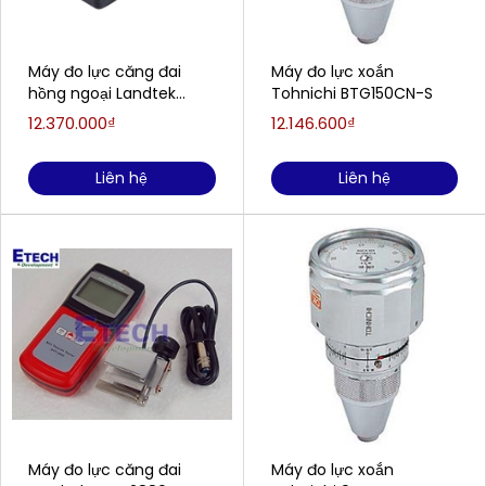
Máy đo lực căng đai
Máy đo lực xoắn
hồng ngoại Landtek
Tohnichi BTG150CN-S
BTT-2880R5
12.370.000₫
12.146.600₫
Liên hệ
Liên hệ
Máy đo lực căng đai
Máy đo lực xoắn