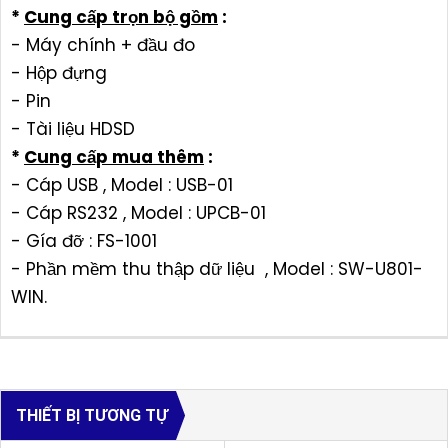
*
Cung cấp trọn bộ gồm
:
- Máy chính + đầu đo
- Hộp đựng
- Pin
- Tài liệu HDSD
*
Cung cấp mua thêm
:
- Cáp USB , Model : USB-01
- Cáp RS232 , Model : UPCB-01
- Gía đỡ : FS-1001
- Phần mềm thu thập dữ liệu , Model : SW-U801-
WIN.
THIẾT BỊ TƯƠNG TỰ