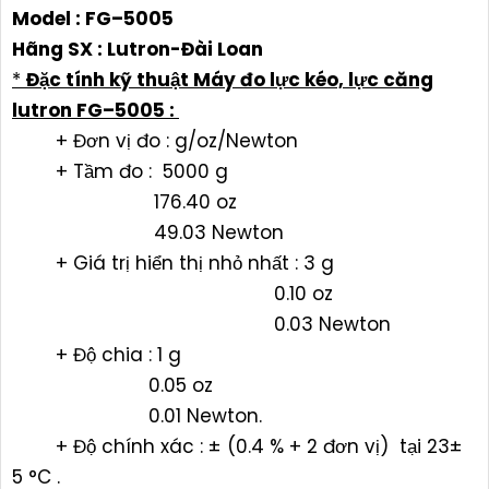
Model : FG–5005
Hãng SX :
Lutron-Đài Loan
*
Đặc tính kỹ thuật
Máy đo lực kéo, lực căng
lutron FG–5005
:
+ Đơn vị đo : g/oz/Newton
+ Tầm đo : 5000 g
176.40 oz
49.03 Newton
+ Giá trị hiển thị nhỏ nhất : 3 g
0.10 oz
0.03 Newton
+ Độ chia : 1 g
0.05 oz
0.01 Newton.
+ Độ chính xác : ± (0.4 % + 2 đơn vị) tại 23±
5 °C .