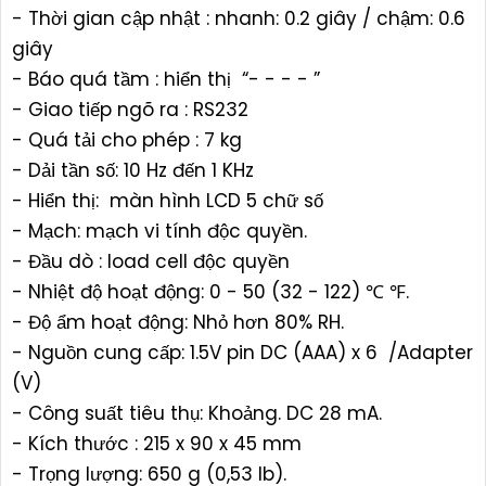
- Thời gian cập nhật : nhanh: 0.2 giây / chậm: 0.6
giây
- Báo quá tầm : hiển thị “- - - - ”
- Giao tiếp ngõ ra : RS232
- Quá tải cho phép : 7 kg
- Dải tần số: 10 Hz đến 1 KHz
- Hiển thị: màn hình LCD 5 chữ số
- Mạch: mạch vi tính độc quyền.
- Đầu dò : load cell độc quyền
- Nhiệt độ hoạt động: 0 - 50 (32 - 122) ℃ ℉.
- Độ ẩm hoạt động: Nhỏ hơn 80% RH.
- Nguồn cung cấp: 1.5V pin DC (AAA) x 6 /Adapter
(V)
- Công suất tiêu thụ: Khoảng. DC 28 mA.
- Kích thước : 215 x 90 x 45 mm
- Trọng lượng: 650 g (0,53 lb).