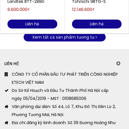
Landtek BTT-2880
Tohnichi 9BTG-S
6.600.000₫
12.146.600₫
Liên hệ
Liên hệ
Xem tất cả sản phẩm tương tự
LIÊN HỆ
CÔNG TY CỔ PHẦN ĐẦU TƯ PHÁT TRIỂN CÔNG NGHIỆP
ETECH VIỆT NAM
Do Sở Kế Hoạch và Đầu Tư Thành Phố Hà Nội cấp
ngày 05/04/2019 - MST : 0108685006
Văn phòng đại diện: Số 44, Lô 7, Khu Đô Thị Đền Lừ 2,
Phường Tương Mai, Hà Nội
Địa chỉ đăng ký kinh doanh: Số 39 Đường Hoàng Như