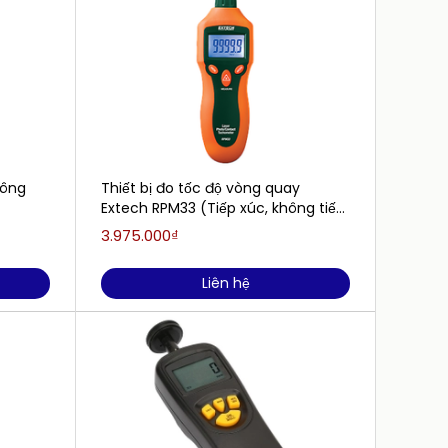
hông
Thiết bị đo tốc độ vòng quay
Máy đo
Extech RPM33 (Tiếp xúc, không tiếp
xúc và
xúc)
(2~99,
3.975.000₫
1.400.
Liên hệ