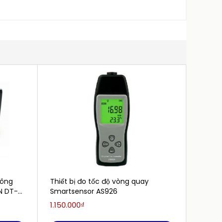
hông
Thiết bị đo tốc độ vòng quay
Máy đo
N DT-
Smartsensor AS926
tiếp 
phút)
1.150.000₫
916.66