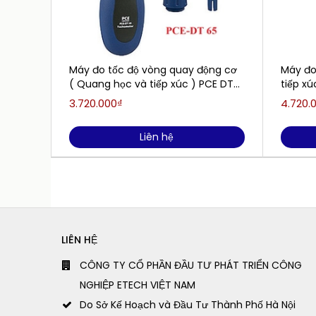
Máy đo tốc độ vòng quay động cơ
Máy đo
( Quang học và tiếp xúc ) PCE DT
tiếp x
65
DT – 22
3.720.000₫
4.720.
đến 99
Liên hệ
LIÊN HỆ
CÔNG TY CỔ PHẦN ĐẦU TƯ PHÁT TRIỂN CÔNG
NGHIỆP ETECH VIỆT NAM
Do Sở Kế Hoạch và Đầu Tư Thành Phố Hà Nội