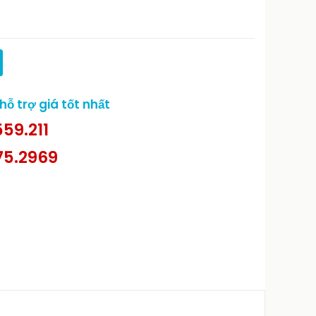
ỗ trợ giá tốt nhất
59.211
75.2969