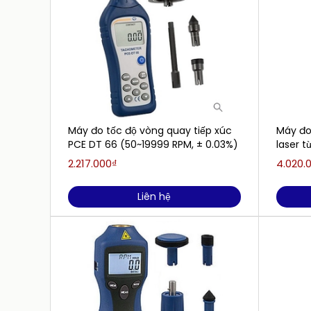
Máy đo tốc độ vòng quay tiếp xúc
Máy đo
PCE DT 66 (50~19999 RPM, ± 0.03%)
laser 
LUTRON
2.217.000₫
4.020.
rpm)
Liên hệ