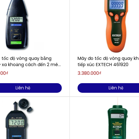
 tốc độ vòng quay bằng
Máy đo tốc độ vòng quay k
từ xa khoảng cách đến 2 mét
tiếp xúc EXTECH 461920
 DT-2234BL (0.5 – 99.999
000₫
3.380.000₫
Liên hệ
Liên hệ