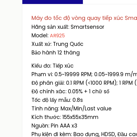
Máy đo tốc độ vòng quay tiếp xúc Sma
Hãng sản xuất: Smartsensor
Model:
AR925
Xuất xứ: Trung Quốc
Bảo hành 12 tháng
Kiểu đo: Tiếp xúc
Phạm vi: 0.5~19999 RPM; 0.05~1999.9 m/m
Độ phân giải: 0.1 RPM (<1000 RPM); 1 RPM
Độ chính xác: 0.05% + 1 chữ số
Tốc độ lấy mẫu: 0.8s
Tính năng: Max/Min/Last value
Kích thước: 155x55x35mm
Nguồn: Pin AAA x3
Phụ kiện đi kèm: Bao đựng, HDSD, Đầu ca