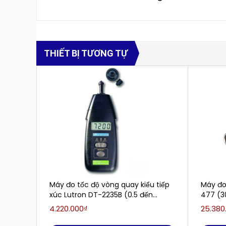
THIẾT BỊ TƯƠNG TỰ
Máy đo tốc độ vòng quay kiểu tiếp
Máy đo
xúc Lutron DT-2235B (0.5 đến
477 (
19,999 RPM.)
4.220.000₫
25.380