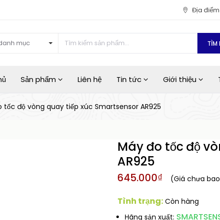
Địa điể
danh mục
TÌM 
hủ
Sản phẩm
Liên hệ
Tin tức
Giới thiệu
 tốc độ vòng quay tiếp xúc Smartsensor AR925
Máy đo tốc độ vò
AR925
645.000₫
(Giá chưa ba
Tình trạng:
Còn hàng
SMARTSEN
Hãng sản xuất: