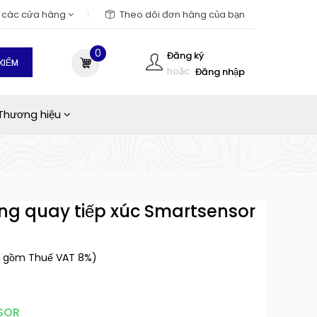
m các cửa hàng
Theo dõi đơn hàng của bạn
0
Đăng ký
KIẾM
hoặc
Đăng nhập
Thương hiệu
ng quay tiếp xúc Smartsensor
o gồm Thuế VAT 8%)
SOR