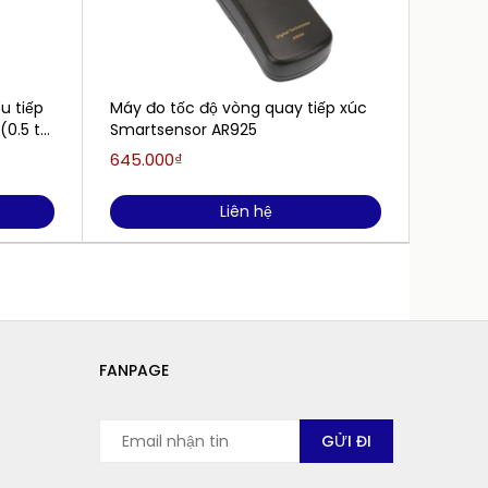
u tiếp
Máy đo tốc độ vòng quay tiếp xúc
Máy đo
(0.5 to
Smartsensor AR925
và khô
645.000₫
2.000.
Liên hệ
FANPAGE