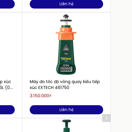
Liên hệ
ếp xúc
Máy đo tốc độ vòng quay kiểu tiếp
Máy đo
L (0.5
xúc EXTECH 461750
Strobo
300.0
3.150.000₫
52.50
Liên hệ