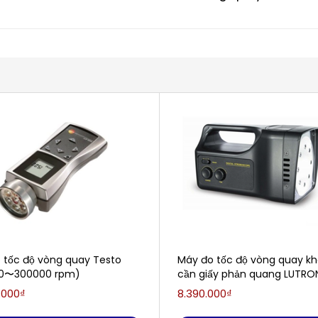
 tốc độ vòng quay Testo
Máy đo tốc độ vòng quay k
30〜300000 rpm)
cần giấy phản quang LUTRO
2199 (100 đến 99,999 vòng/
.000₫
8.390.000₫