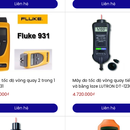
Liên hệ
Liên hệ
 tốc độ vòng quay 2 trong 1
Máy đo tốc độ vòng quay ti
31
và bằng laze LUTRON DT-1236
– 99.999 rpm)
.000₫
4.720.000₫
Liên hệ
Liên hệ