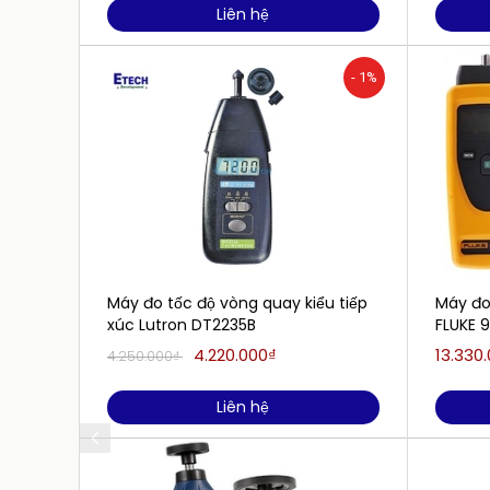
Liên hệ
- 1%
Máy đo tốc độ vòng quay kiểu tiếp
Máy đo
xúc Lutron DT2235B
FLUKE 9
4.220.000₫
13.330
4.250.000₫
Liên hệ