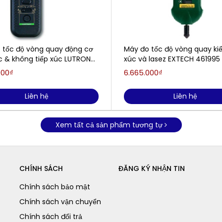
 tốc độ vòng quay động cơ
Máy đo tốc độ vòng quay kiể
úc & không tiếp xúc LUTRON
xúc và lasez EXTECH 461995 
38 (0.5 đến 19,999 RPM, 5
19,999 rpm)
000₫
6.665.000₫
,999 RPM)
Liên hệ
Liên hệ
Xem tất cả sản phẩm tương tự
CHÍNH SÁCH
ĐĂNG KÝ NHẬN TIN
Chính sách bảo mật
Chính sách vận chuyển
Chính sách đổi trả