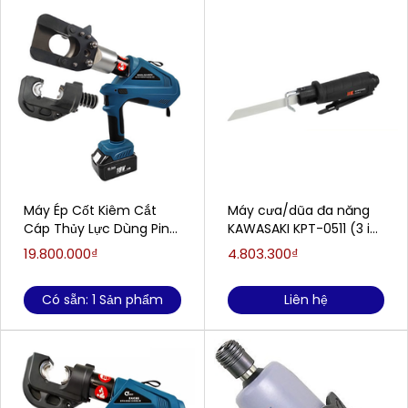
Máy Ép Cốt Kiêm Cắt
Máy cưa/dũa đa năng
Cáp Thủy Lực Dùng Pin
KAWASAKI KPT-0511 (3 in
EZ-400/55
1)
19.800.000₫
4.803.300₫
Có sẵn: 1 Sản phẩm
Liên hệ