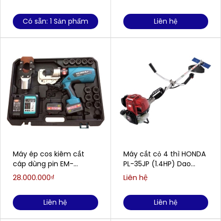
Có sẵn: 1 Sản phẩm
Liên hệ
Máy ép cos kiêm cắt
Máy cắt cỏ 4 thì HONDA
cáp dùng pin EM-
PL-35JP (1.4HP) Dao
400/55
theo máy
28.000.000₫
Liên hệ
Liên hệ
Liên hệ