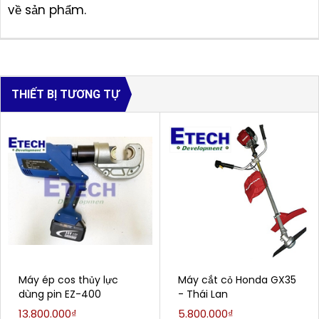
về sản phẩm.
THIẾT BỊ TƯƠNG TỰ
Máy ép cos thủy lực
Máy cắt cỏ Honda GX35
dùng pin EZ-400
- Thái Lan
13.800.000₫
5.800.000₫