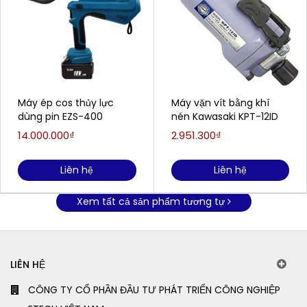
Máy ép cos thủy lực
Máy vặn vít bằng khí
dùng pin EZS-400
nén Kawasaki KPT-12ID
14.000.000₫
2.951.300₫
Liên hệ
Liên hệ
Xem tất cả sản phẩm tương tự
LIÊN HỆ
CÔNG TY CỔ PHẦN ĐẦU TƯ PHÁT TRIỂN CÔNG NGHIỆP