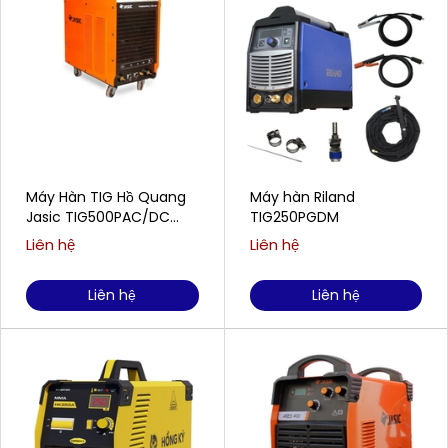
Máy Hàn TIG Hồ Quang
Máy hàn Riland
Jasic TIG500PAC/DC
TIG250PGDM
(E312)
Liên hệ
Liên hệ
Liên hệ
Liên hệ