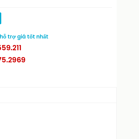
ỗ trợ giá tốt nhất
59.211
75.2969