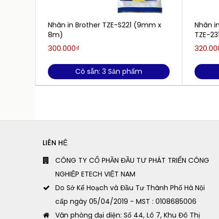
Nhãn in Brother TZE-S221 (9mm x
Nhãn i
8m)
TZE-23
300.000₫
320.00
Có sẵn: 3 Sản phẩm
LIÊN HỆ
CÔNG TY CỔ PHẦN ĐẦU TƯ PHÁT TRIỂN CÔNG
NGHIỆP ETECH VIỆT NAM
Do Sở Kế Hoạch và Đầu Tư Thành Phố Hà Nội
cấp ngày 05/04/2019 - MST : 0108685006
Văn phòng đại diện: Số 44, Lô 7, Khu Đô Thị