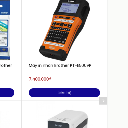
rother
Máy in nhãn Brother PT-E500VP
Nhãn i
BROTH
7.400.000₫
390.0
Liên hệ