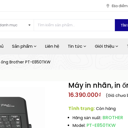
Địa điể
danh mục
TÌM 
hủ
Sản phẩm
Liên hệ
Tin tức
Giới thiệu
n ống Brother PT-E850TKW
Máy in nhãn, in 
16.390.000₫
(Giá chưa
Tình trạng:
Còn hàng
BROTHER
Hãng sản xuất:
PT-E850TKW
Model: