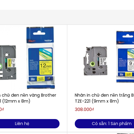
n chữ đen nền vàng Brother
Nhãn in chữ đen nền trắng B
1 (12mm x 8m​)
TZE-221 (9mm x 8m​)
0₫
308.000₫
Liên hệ
Có sẵn: 1 Sản phẩm