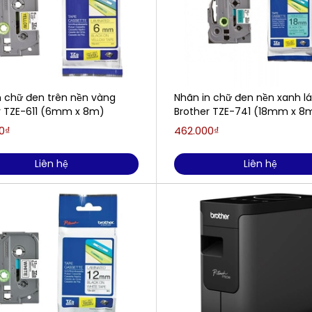
n chữ đen trên nền vàng
Nhãn in chữ đen nền xanh l
r TZE-611 (6mm x 8m​)
Brother TZE-741 (18mm x 8m
0₫
462.000₫
Liên hệ
Liên hệ