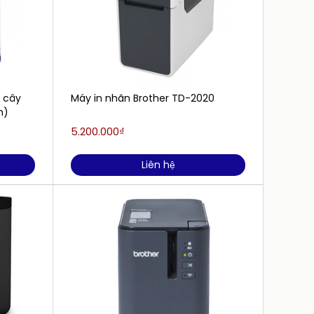
á cây
Máy in nhãn Brother TD-2020
Mực in
​)
12mm 
5.200.000₫
380.0
Liên hệ