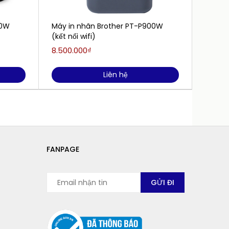
50W
Máy in nhãn Brother PT-P900W
Máy in
(kết nối wifi)
E850T
8.500.000₫
16.390
Liên hệ
FANPAGE