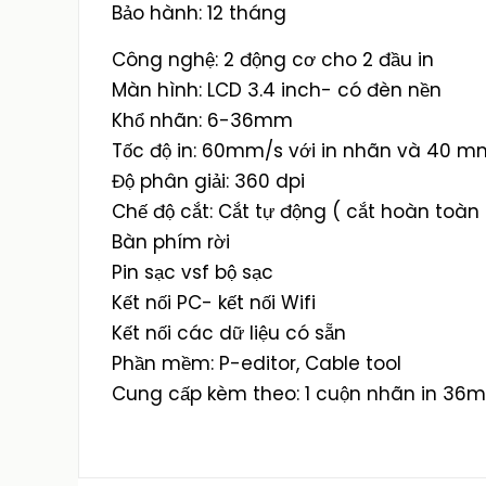
Bảo hành: 12 tháng
Công nghệ: 2 động cơ cho 2 đầu in
Màn hình: LCD 3.4 inch- có đèn nền
Khổ nhãn: 6-36mm
Tốc độ in: 60mm/s với in nhãn và 40 mm
Độ phân giải: 360 dpi
Chế độ cắt: Cắt tự động ( cắt hoàn toàn
Bàn phím rời
Pin sạc vsf bộ sạc
Kết nối PC- kết nối Wifi
Kết nối các dữ liệu có sẵn
Phần mềm: P-editor, Cable tool
Cung cấp kèm theo: 1 cuộn nhãn in 36m