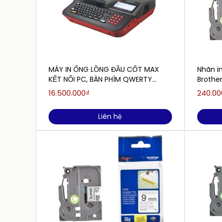
MÁY IN ỐNG LỒNG ĐẦU CỐT MAX
Nhãn i
KẾT NỐI PC, BÀN PHÍM QWERTY
Brothe
MAX-LM550A
16.500.000₫
240.00
Liên hệ