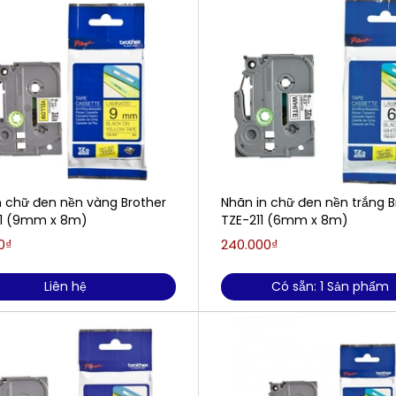
n chữ đen nền vàng Brother
Nhãn in chữ đen nền trắng B
1 (9mm x 8m​)
TZE-211 (6mm x 8m​)
0₫
240.000₫
Liên hệ
Có sẵn: 1 Sản phẩm