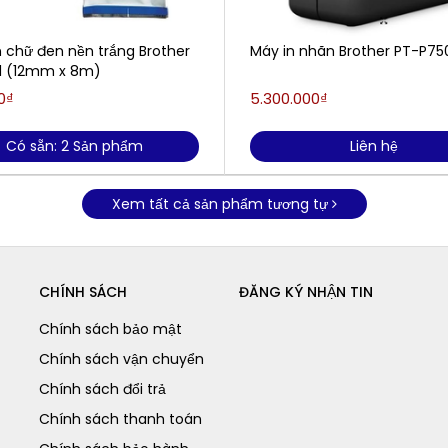
n chữ đen nền trắng Brother
Máy in nhãn Brother PT-P7
1 (12mm x 8m​)
0₫
5.300.000₫
Có sẵn: 2 Sản phẩm
Liên hệ
Xem tất cả sản phẩm tương tự
CHÍNH SÁCH
ĐĂNG KÝ NHẬN TIN
Chính sách bảo mật
Chính sách vận chuyển
Chính sách đổi trả
Chính sách thanh toán