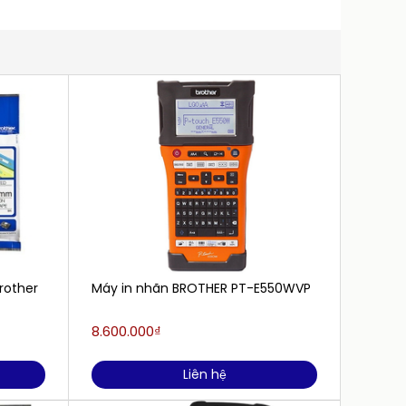
rother
Máy in nhãn BROTHER PT-E550WVP
Máy in
P950NW
8.600.000₫
14.300
Liên hệ