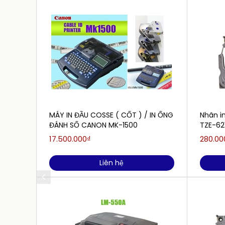
MÁY IN ĐẦU COSSE ( CỐT ) / IN ỐNG
Nhãn i
ĐÁNH SỐ CANON MK-1500
TZE-62
17.500.000₫
280.00
Liên hệ