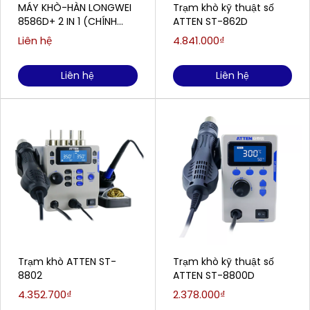
MÁY KHÒ-HÀN LONGWEI
Trạm khò kỹ thuật số
8586D+ 2 IN 1 (CHÍNH
ATTEN ST-862D
HÃNG)
Liên hệ
4.841.000₫
Liên hệ
Liên hệ
Trạm khò ATTEN ST-
Trạm khò kỹ thuật số
8802
ATTEN ST-8800D
4.352.700₫
2.378.000₫