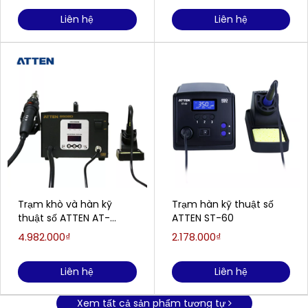
Liên hệ
Liên hệ
Trạm khò và hàn kỹ
Trạm hàn kỹ thuật số
thuật số ATTEN AT-
ATTEN ST-60
8502D
4.982.000₫
2.178.000₫
Liên hệ
Liên hệ
Xem tất cả sản phẩm tương tự