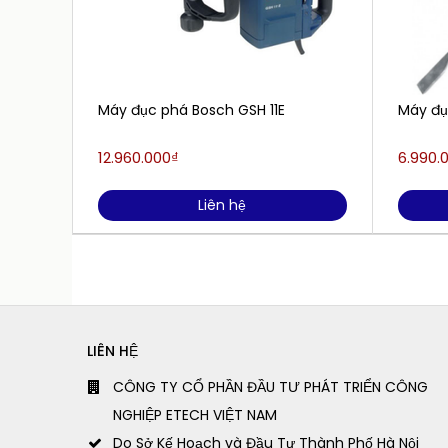
Máy đục phá Bosch GSH 11E
Máy đụ
12.960.000₫
6.990.
Liên hệ
LIÊN HỆ
CÔNG TY CỔ PHẦN ĐẦU TƯ PHÁT TRIỂN CÔNG
NGHIỆP ETECH VIỆT NAM
Do Sở Kế Hoạch và Đầu Tư Thành Phố Hà Nội