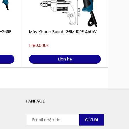
-26RE
Máy Khoan Bosch GBM 10RE 450W
Máy k
24RE
1.180.000₫
3.350.
Liên hệ
FANPAGE