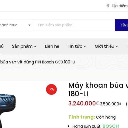
Địa điể
danh mục
TÌM 
hủ
Sản phẩm
Liên hệ
Tin tức
Giới thiệu
búa vặn vít dùng PIN Bosch GSB 180-LI
Máy khoan búa v
7%
180-LI
3.240.000₫
3.500.000₫
(
Tình trạng:
Còn hàng
BOSCH
Hãng sản xuất: