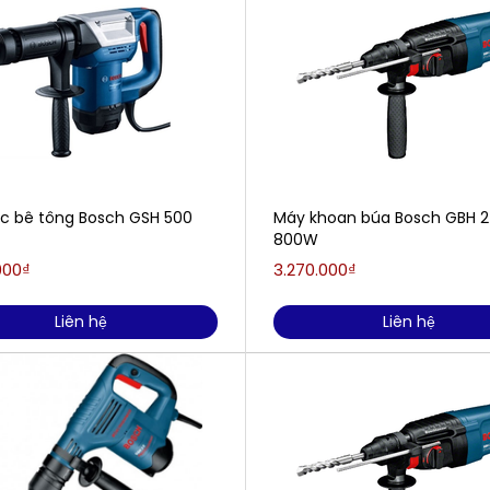
c bê tông Bosch GSH 500
Máy khoan búa Bosch GBH 
800W
000₫
3.270.000₫
Liên hệ
Liên hệ