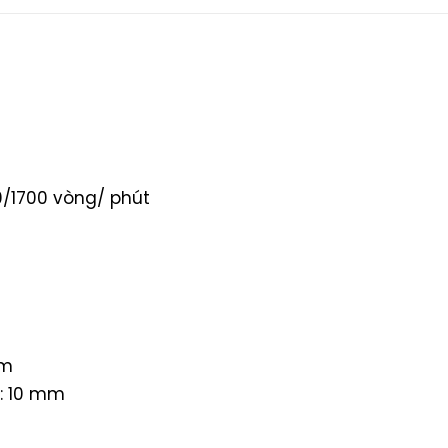
0/1700 vòng/ phút
mm
ề: 10 mm