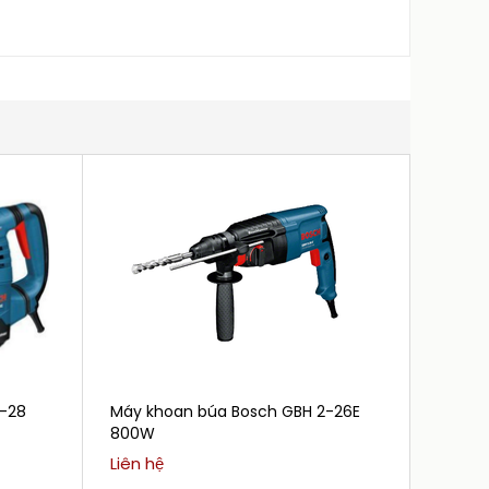
-28
Máy khoan búa Bosch GBH 2-26E
Máy kh
800W
(bộ se
Liên hệ
1.350.