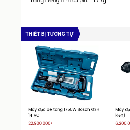
Trọng lượng tính cả pin: 1.7 kg
THIẾT BỊ TƯƠNG TỰ
Máy đục bê tông 1750W Bosch GSH
Máy đụ
14 VC
kiện)
22.900.000₫
6.200.