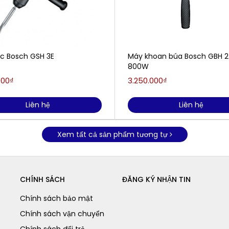
c Bosch GSH 3E
Máy khoan búa Bosch GBH 2
800W
000₫
3.250.000₫
Liên hệ
Liên hệ
Xem tất cả sản phẩm tương tự
CHÍNH SÁCH
ĐĂNG KÝ NHẬN TIN
Chính sách bảo mật
Chính sách vận chuyển