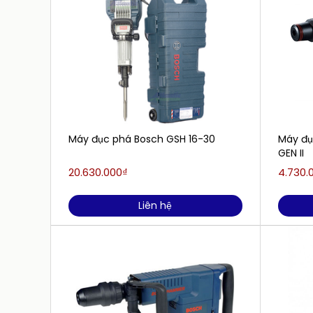
Máy đục phá Bosch GSH 16-30
Máy đụ
GEN II
20.630.000₫
4.730.
Liên hệ