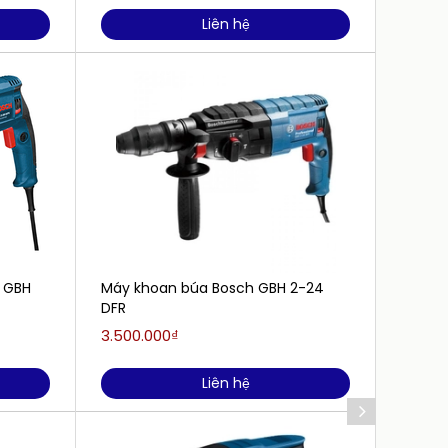
Liên hệ
 GBH
Máy khoan búa Bosch GBH 2-24
Máy kh
DFR
set va
3.500.000₫
Liên h
Liên hệ