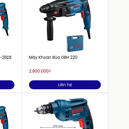
2-26DE
Máy Khoan Búa GBH 220
Máy kh
hộp c
2.900.000₫
1.380.
Liên hệ