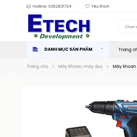
Hotline:
0352831724
Yêu thích
Chọn 
DANH MỤC SẢN PHẨM
Trang c
Trang chủ
Máy khoan, máy đục
Máy khoan 