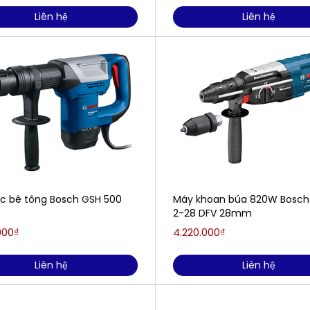
Liên hệ
Liên hệ
c bê tông Bosch GSH 500
Máy khoan búa 820W Bosch
2-28 DFV 28mm
000₫
4.220.000₫
Liên hệ
Liên hệ