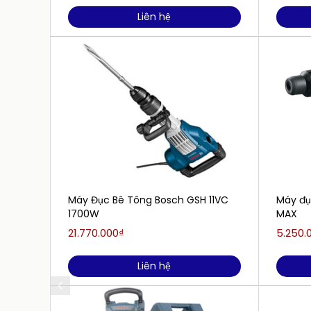
Liên hệ
Máy Đục Bê Tông Bosch GSH 11VC
Máy đụ
1700W
MAX
21.770.000₫
5.250.
Liên hệ