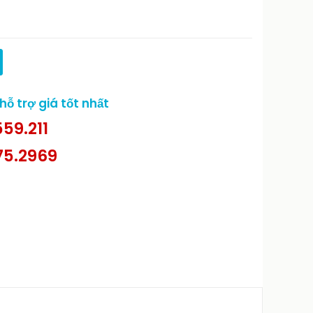
ỗ trợ giá tốt nhất
59.211
75.2969