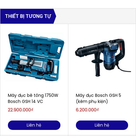
THIẾT BỊ TƯƠNG TỰ
Máy đục bê tông 1750W
Máy đục Bosch GSH 5
Bosch GSH 14 VC
(kèm phụ kiện)
22.900.000₫
6.200.000₫
Liên hệ
Liên hệ