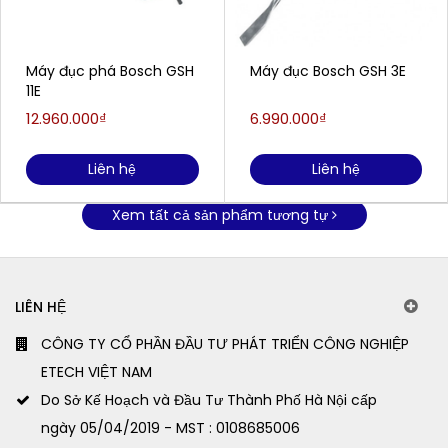
Máy đục phá Bosch GSH
Máy đục Bosch GSH 3E
11E
12.960.000₫
6.990.000₫
Liên hệ
Liên hệ
Xem tất cả sản phẩm tương tự
LIÊN HỆ
CÔNG TY CỔ PHẦN ĐẦU TƯ PHÁT TRIỂN CÔNG NGHIỆP
ETECH VIỆT NAM
Do Sở Kế Hoạch và Đầu Tư Thành Phố Hà Nội cấp
ngày 05/04/2019 - MST : 0108685006