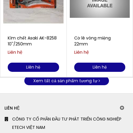
Kìm chết Asaki AK-8258
Cờ lê vòng miệng
10''/250mm
22mm
Liên hệ
Liên hệ
Liên hệ
Liên hệ
Xem tất cả sản phẩm tương tự
LIÊN HỆ
CÔNG TY CỔ PHẦN ĐẦU TƯ PHÁT TRIỂN CÔNG NGHIỆP
ETECH VIỆT NAM