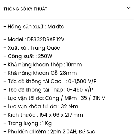
THÔNG SỐ KỸ THUẬT
- Hãng sản xuất : Makita
- Model : DF332DSAE 12V
- Xuất xứ : Trung Quốc
- Công suất : 250W
- Khả năng khoan thép : 10mm
- Khả năng khoan Gỗ: 28mm
- Tốc độ không tải Cao : 0-1,500 V/P
- Tốc độ không tải Thấp : 0-450 V/P
- Lực vặn tối đa: Cứng / Mềm : 35 / 21N.M
- Lực vặn khóa tối đa : 32 N·m
- Kích thước : 154 x 66 x 217mm
- Trọng lượng : 1 Kg
- Phụ kiện đi kèm : 2pin 2.0AH, Đế sạc