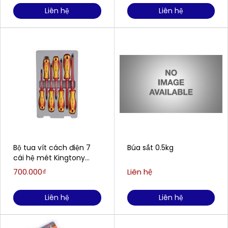
Liên hệ
Liên hệ
Bộ tua vít cách điện 7
Búa sắt 0.5kg
cái hệ mét Kingtony
30617MR
700.000₫
Liên hệ
Liên hệ
Liên hệ