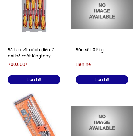
Bộ tua vít cách điện 7
Búa sắt 0.5kg
cái hệ mét Kingtony
30617MR
700.000₫
Liên hệ
Liên hệ
Liên hệ