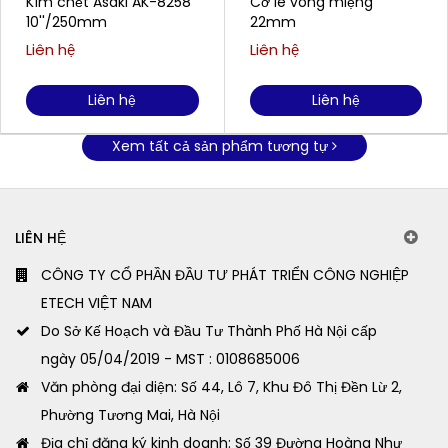
Kìm chết Asaki AK-8258
Cờ lê vòng miệng
10''/250mm
22mm
Liên hệ
Liên hệ
Liên hệ
Liên hệ
Xem tất cả sản phẩm tương tự
LIÊN HỆ
CÔNG TY CỔ PHẦN ĐẦU TƯ PHÁT TRIỂN CÔNG NGHIỆP
ETECH VIỆT NAM
Do Sở Kế Hoạch và Đầu Tư Thành Phố Hà Nội cấp
ngày 05/04/2019 - MST : 0108685006
Văn phòng đại diện: Số 44, Lô 7, Khu Đô Thị Đền Lừ 2,
Phường Tương Mai, Hà Nội
Địa chỉ đăng ký kinh doanh: Số 39 Đường Hoàng Như