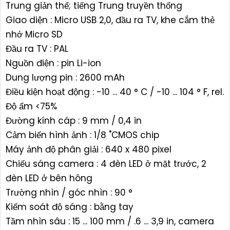
Trung giản thể; tiếng Trung truyền thống
Giao diện : Micro USB 2,0, đầu ra TV, khe cắm thẻ
nhớ Micro SD
Đầu ra TV : PAL
Nguồn điện : pin Li-ion
Dung lượng pin : 2600 mAh
Điều kiện hoạt động : -10 ... 40 ° C / -10 ... 104 ° F, rel.
Độ ẩm <75%
Đường kính cáp : 9 mm / 0,4 in
Cảm biến hình ảnh : 1/8 "CMOS chip
Máy ảnh độ phân giải : 640 x 480 pixel
Chiếu sáng camera : 4 đèn LED ở mặt trước, 2
đèn LED ở bên hông
Trường nhìn / góc nhìn : 90 °
Kiểm soát độ sáng : bằng tay
Tầm nhìn sâu : 15 ... 100 mm / .6 ... 3,9 in, camera