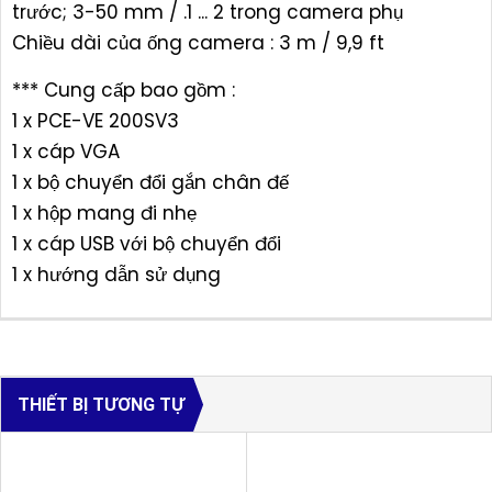
trước; 3-50 mm / .1 ... 2 trong camera phụ
Chiều dài của ống camera : 3 m / 9,9 ft
*** Cung cấp bao gồm :
1 x PCE-VE 200SV3
1 x cáp VGA
1 x bộ chuyển đổi gắn chân đế
1 x hộp mang đi nhẹ
1 x cáp USB với bộ chuyển đổi
1 x hướng dẫn sử dụng
THIẾT BỊ TƯƠNG TỰ