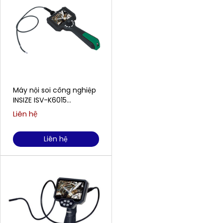
Máy nội soi công nghiệp
INSIZE ISV-K6015
(6.0mm; 12~200mm; 4
Liên hệ
hướng; IP67)
Liên hệ