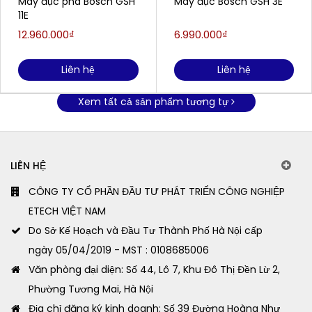
Máy đục phá Bosch GSH
Máy đục Bosch GSH 3E
11E
12.960.000₫
6.990.000₫
Liên hệ
Liên hệ
Xem tất cả sản phẩm tương tự
LIÊN HỆ
CÔNG TY CỔ PHẦN ĐẦU TƯ PHÁT TRIỂN CÔNG NGHIỆP
ETECH VIỆT NAM
Do Sở Kế Hoạch và Đầu Tư Thành Phố Hà Nội cấp
ngày 05/04/2019 - MST : 0108685006
Văn phòng đại diện: Số 44, Lô 7, Khu Đô Thị Đền Lừ 2,
Phường Tương Mai, Hà Nội
Địa chỉ đăng ký kinh doanh: Số 39 Đường Hoàng Như