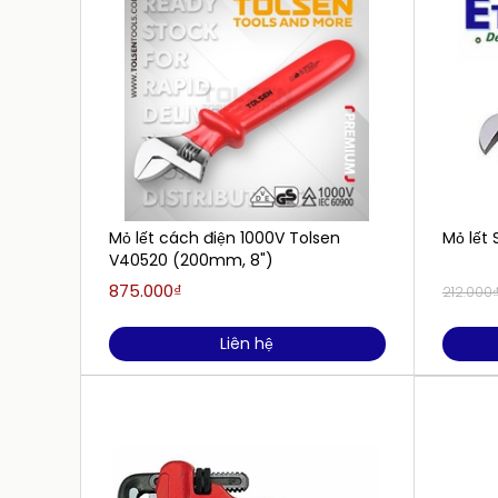
Mỏ lết cách điện 1000V Tolsen
Mỏ lết
V40520 (200mm, 8")
875.000₫
212.000
Liên hệ