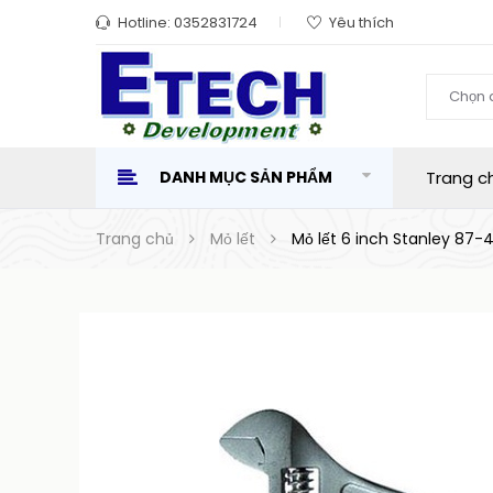
Hotline:
0352831724
Yêu thích
Chọn 
DANH MỤC SẢN PHẨM
Trang c
Trang chủ
Mỏ lết
Mỏ lết 6 inch Stanley 87-4