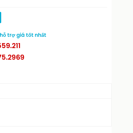
ỗ trợ giá tốt nhất
59.211
75.2969