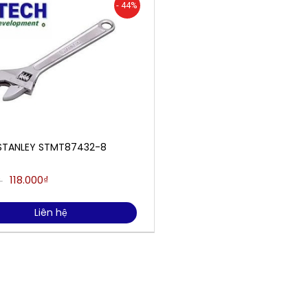
- 44%
 STANLEY STMT87432-8
118.000₫
₫
Liên hệ