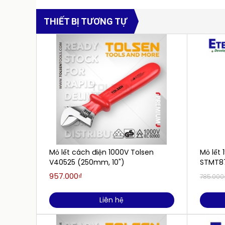
THIẾT BỊ TƯƠNG TỰ
Mỏ lết cách điện 1000V Tolsen
Mỏ lết 
V40525 (250mm, 10")
STMT8
957.000₫
785.000
Liên hệ