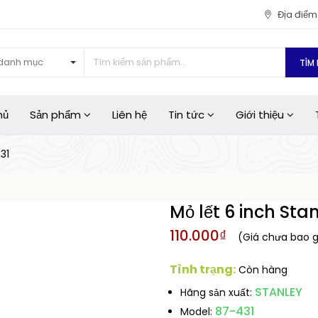
Địa điể
danh mục
TÌM 
hủ
Sản phẩm
Liên hệ
Tin tức
Giới thiệu
31
Mỏ lết 6 inch Sta
110.000₫
(Giá chưa bao 
Tình trạng:
Còn hàng
STANLEY
Hãng sản xuất:
87-431
Model: