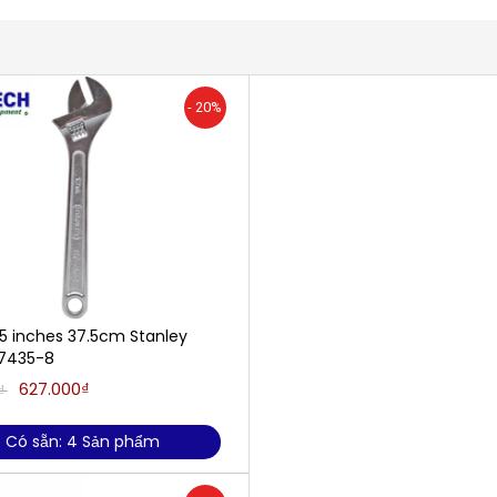
- 20%
15 inches 37.5cm Stanley
7435-8
627.000₫
₫
Có sẵn: 4 Sản phẩm