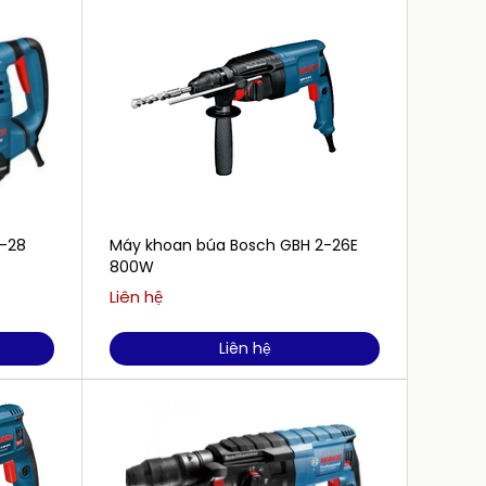
-28
Máy khoan búa Bosch GBH 2-26E
Máy kh
800W
(bộ se
Liên hệ
1.350.
Liên hệ