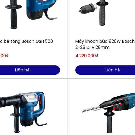
c bê tông Bosch GSH 500
Máy khoan búa 820W Bosch
2-28 DFV 28mm
000₫
4.220.000₫
Liên hệ
Liên hệ