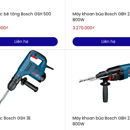
c bê tông Bosch GSH 500
Máy khoan búa Bosch GBH 
800W
000₫
3.270.000₫
Liên hệ
Liên hệ
c Bosch GSH 3E
Máy khoan búa Bosch GBH 2
800W