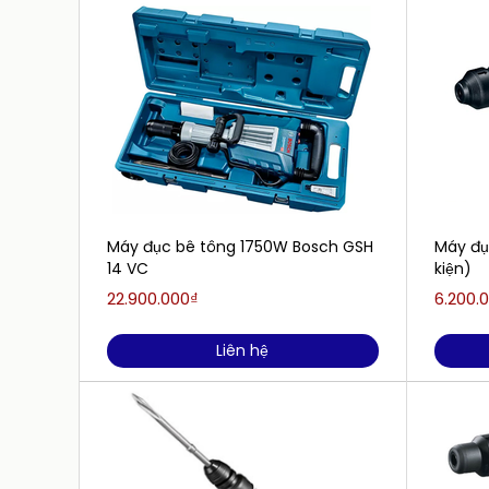
Máy đục bê tông 1750W Bosch GSH
Máy đụ
14 VC
kiện)
22.900.000₫
6.200.
Liên hệ