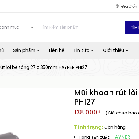
Địa điể
danh mục
TÌM 
hủ
Sản phẩm
Liên hệ
Tin tức
Giới thiệu
rút lõi bê tông 27 x 350mm HAYNER PHI27
Mũi khoan rút lõ
PHI27
138.000₫
(Giá chưa bao
Tình trạng:
Còn hàng
HAYNER
Hãng sản xuất: