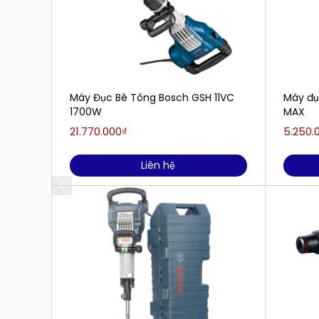
Máy Đục Bê Tông Bosch GSH 11VC
Máy đụ
1700W
MAX
21.770.000₫
5.250.
Liên hệ