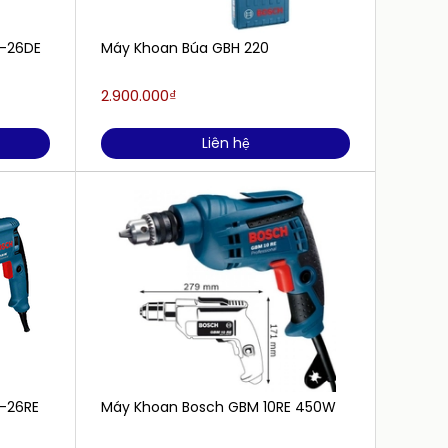
2-26DE
Máy Khoan Búa GBH 220
Máy kh
hộp c
2.900.000₫
1.380.
Liên hệ
-26RE
Máy Khoan Bosch GBM 10RE 450W
Máy k
24RE