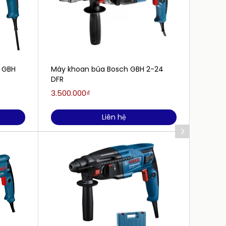
 GBH
Máy khoan búa Bosch GBH 2-24
Máy kh
DFR
set va
3.500.000₫
Liên h
Liên hệ