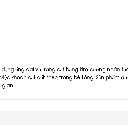
ế dạng ống dài với răng cắt bằng kim cương nhân tạo 
iệc khoan cắt cốt thép trong bê tông. Sản phẩm đượ
i gian.