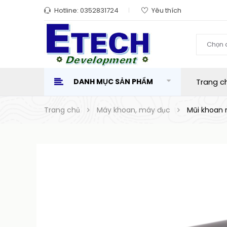
Hotline:
0352831724
Yêu thích
Chọn 
DANH MỤC SẢN PHẨM
Trang c
Trang chủ
Máy khoan, máy đục
Mũi khoan 