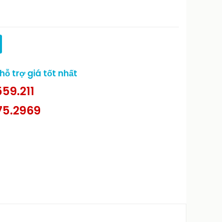
ỗ trợ giá tốt nhất
59.211
75.2969