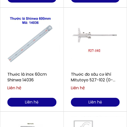
Thước lá inox 60cm
Thước đo sâu cơ khí
Shinwa 14036
Mitutoyo 527-102 (0-
200mm / 0.02mm)
Liên hệ
Liên hệ
Liên hệ
Liên hệ