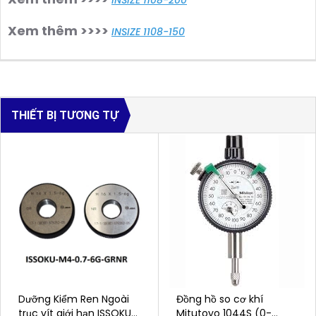
Xem thêm >>>>
INSIZE 1108-150
THIẾT BỊ TƯƠNG TỰ
Dưỡng Kiểm Ren Ngoài
Đồng hồ so cơ khí
trục vít giới hạn ISSOKU
Mitutoyo 1044S (0-