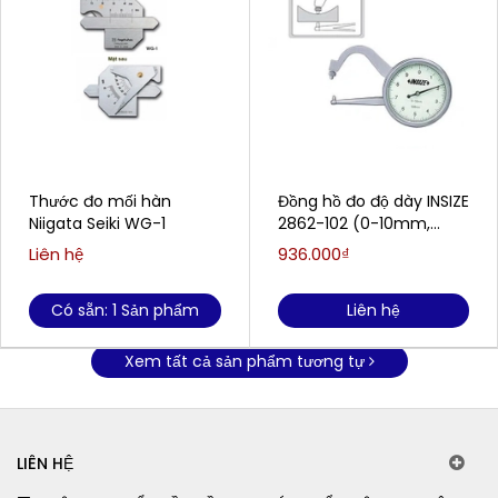
Thước đo mối hàn
Đồng hồ đo độ dày INSIZE
Niigata Seiki WG-1
2862-102 (0-10mm,
0.05mm)
Liên hệ
936.000₫
Có sẵn: 1 Sản phẩm
Liên hệ
Xem tất cả sản phẩm tương tự
LIÊN HỆ