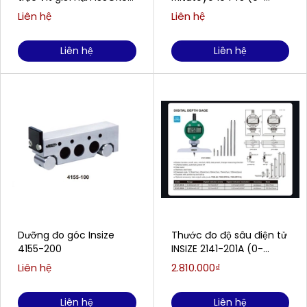
M4-0.7-6G-GRNR
5mm/0.01mm)
Liên hệ
Liên hệ
Liên hệ
Liên hệ
Dưỡng đo góc Insize
Thước đo độ sâu điện tử
4155-200
INSIZE 2141-201A (0-
300mm/0-12)
Liên hệ
2.810.000₫
Liên hệ
Liên hệ