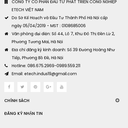
CÔNG TY CỔ PHẦN ĐẦU TƯ PHÁT TRIỂN CÔNG NGHIỆP
ETECH VIỆT NAM
Do Sở Kế Hoạch và Đầu Tư Thành Phố Hà Nội cấp
ngày 05/04/2019 - MST : 0108685006
Văn phòng đại diện: Số 44, Lô 7, Khu Đô Thị Đền Lừ 2,
Phường Tương Mai, Hà Nội
Địa chỉ đăng ký kinh doanh: Số 39 Đường Hoàng Như
Tiếp, Phường Bồ Đề, Hà Nội
Hotline: 086.675.2969-0989.559.211
Email: etech.indus19@gmail.com
CHÍNH SÁCH
ĐĂNG KÝ NHẬN TIN