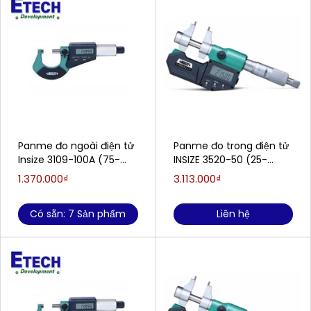
Panme đo ngoài điện tử
Panme đo trong điện tử
Insize 3109-100A (75-
INSIZE 3520-50 (25-
100mm)
50mm/0.001mm)
1.370.000₫
3.113.000₫
Có sẵn: 7 Sản phẩm
Liên hệ