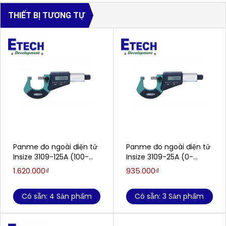
THIẾT BỊ TƯƠNG TỰ
Panme đo ngoài điện tử
Panme đo ngoài điện tử
Insize 3109-125A (100-
Insize 3109-25A (0-
125mm)
25mm)
1.620.000₫
935.000₫
Có sẵn: 4 Sản phẩm
Có sẵn: 3 Sản phẩm