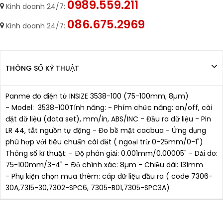
0989.559.211
Kinh doanh 24/7:
086.675.2969
Kinh doanh 24/7:
THÔNG SỐ KỸ THUẬT
Panme đo điện tử INSIZE 3538-100 (75-100mm; 8µm)
- Model: 3538-100Tính năng: - Phím chức năng: on/off, cài
đặt dữ liệu (data set), mm/in, ABS/INC - Đầu ra dữ liệu - Pin
LR 44, tắt nguồn tự động - Đo bề mặt cacbua - Ứng dụng
phù hợp với tiêu chuẩn cài đặt ( ngoại trừ 0-25mm/0-1")
Thông số kĩ thuật: - Ðộ phân giải: 0.001mm/0.00005" - Dải do:
75-100mm/3-4" - Ðộ chính xác: 8µm - Chiều dài: 131mm
- Phụ kiện chọn mua thêm: cáp dữ liệu đầu ra ( code 7306-
30A,7315-30,7302-SPC6, 7305-B01,7305-SPC3A)