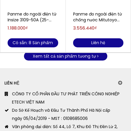
Panme đo ngoài điện tử
Panme đo ngoài điện tử
Insize 3109-50A (25-
chống nước Mitutoyo
50mm)
293-230-30 (0-
1.188.000₫
3.556.440₫
25mm/0.001mm)
Có sẵn: 8 Sản phẩm
Liên hệ
Xem tất cả sản phẩm tương tự
LIÊN HỆ
CÔNG TY CỔ PHẦN ĐẦU TƯ PHÁT TRIỂN CÔNG NGHIỆP
ETECH VIỆT NAM
Do Sở Kế Hoạch và Đầu Tư Thành Phố Hà Nội cấp
ngày 05/04/2019 - MST : 0108685006
Văn phòng đại diện: Số 44, Lô 7, Khu Đô Thị Đền Lừ 2,