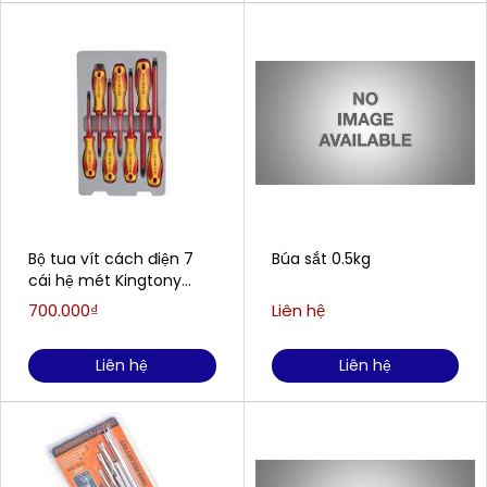
Bộ tua vít cách điện 7
Búa sắt 0.5kg
cái hệ mét Kingtony
30617MR
700.000₫
Liên hệ
Liên hệ
Liên hệ