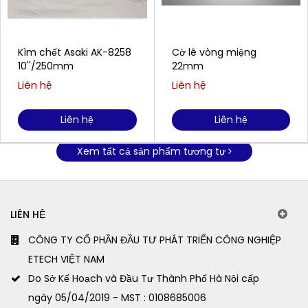
Kìm chết Asaki AK-8258
Cờ lê vòng miệng
10''/250mm
22mm
Liên hệ
Liên hệ
Liên hệ
Liên hệ
Xem tất cả sản phẩm tương tự
LIÊN HỆ
CÔNG TY CỔ PHẦN ĐẦU TƯ PHÁT TRIỂN CÔNG NGHIỆP
ETECH VIỆT NAM
Do Sở Kế Hoạch và Đầu Tư Thành Phố Hà Nội cấp
ngày 05/04/2019 - MST : 0108685006