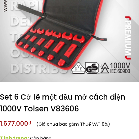
Set 6 Cờ lê một đầu mở cách điện
1000V Tolsen V83606
1.677.000₫
(Giá chưa bao gồm Thuế VAT 8%)
Tình trạng:
Còn hàng