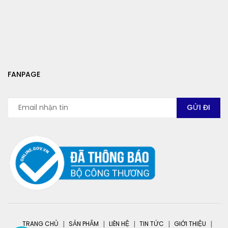
FANPAGE
TRANG CHỦ
SẢN PHẨM
LIÊN HỆ
TIN TỨC
GIỚI THIỆU