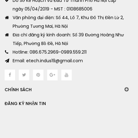
Do Sở Kế Hoạch và Đầu Tư Thành Phố Hà Nội cấp
ngày 05/04/2019 - MST : 0108685006
Văn phòng đại diện: Số 44, Lô 7, Khu Đô Thị Đền Lừ 2,
Phường Tương Mai, Hà Nội
Địa chỉ đăng ký kinh doanh: Số 39 Đường Hoàng Như
Tiếp, Phường Bồ Đề, Hà Nội
Hotline: 086.675.2969-0989.559.211
Email: etech.indus19@gmail.com
CHÍNH SÁCH
ĐĂNG KÝ NHẬN TIN