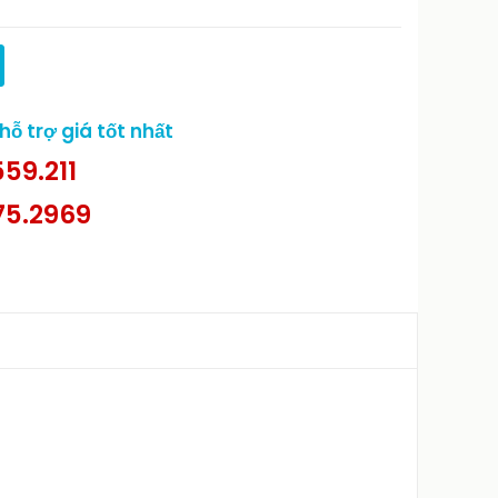
ỗ trợ giá tốt nhất
59.211
75.2969