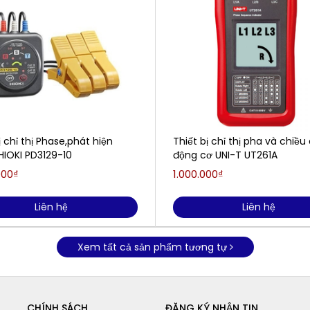
ị chỉ thị Phase,phát hiện
Thiết bị chỉ thị pha và chiều
HIOKI PD3129-10
động cơ UNI-T UT261A
000₫
1.000.000₫
Liên hệ
Liên hệ
Xem tất cả sản phẩm tương tự
CHÍNH SÁCH
ĐĂNG KÝ NHẬN TIN