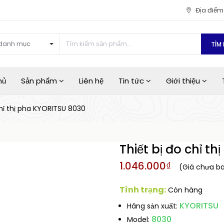
Địa điể
danh mục
TÌM 
hủ
Sản phẩm
Liên hệ
Tin tức
Giới thiệu
chỉ thị pha KYORITSU 8030
Thiết bị đo chỉ t
1.046.000₫
(Giá chưa b
Tình trạng:
Còn hàng
KYORITSU
Hãng sản xuất:
8030
Model: