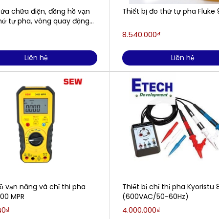
sửa chữa điện, đồng hồ vạn
Thiết bị đo thứ tự pha Fluke
hứ tự pha, vòng quay động
 1027TK
8.540.000₫
Liên hệ
Liên hệ
ồ vạn năng và chỉ thi pha
Thiết bị chỉ thị pha Kyoristu 
00 MPR
(600VAC/50-60Hz)
40₫
4.000.000₫