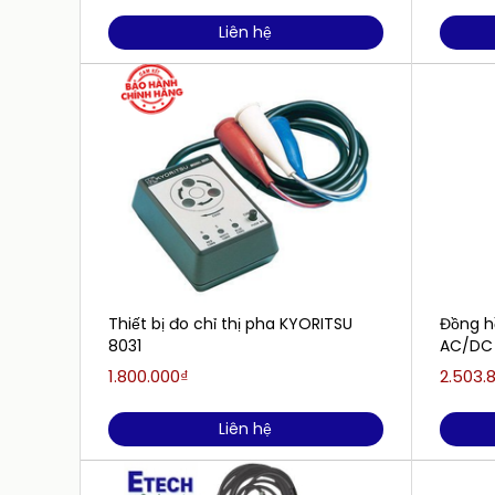
Liên hệ
Thiết bị đo chỉ thị pha KYORITSU
Đồng hồ
8031
AC/DC 
1.800.000₫
2.503.
Liên hệ