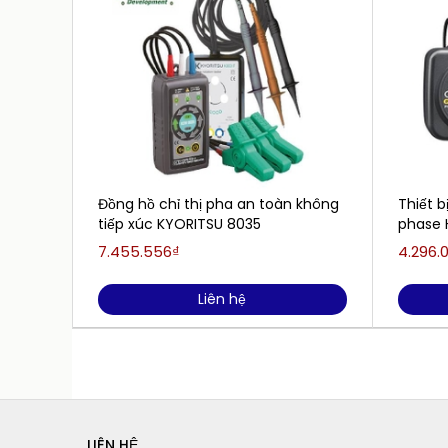
Đồng hồ chỉ thị pha an toàn không
Thiết b
tiếp xúc KYORITSU 8035
phase 
7.455.556₫
4.296.
Liên hệ
LIÊN HỆ