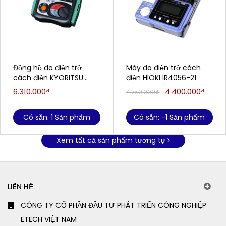
Đồng hồ đo điện trở
Máy đo điện trở cách
cách điện KYORITSU
điện HIOKI IR4056-21
3005A
6.310.000₫
4.400.000₫
4.750.000₫
Có sẵn: 1 Sản phẩm
Có sẵn: -1 Sản phẩm
Xem tất cả sản phẩm tương tự
LIÊN HỆ
CÔNG TY CỔ PHẦN ĐẦU TƯ PHÁT TRIỂN CÔNG NGHIỆP
ETECH VIỆT NAM