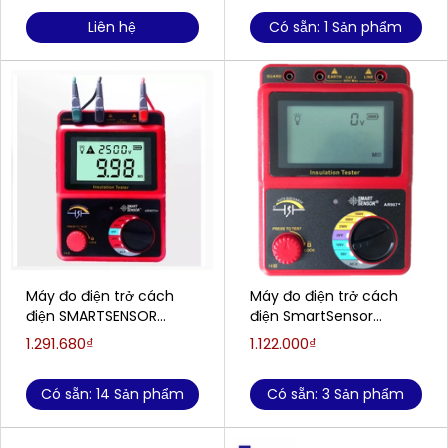
Liên hệ
Có sẵn: 1 Sản phẩm
Máy đo điện trở cách
Máy đo điện trở cách
điện SMARTSENSOR
điện SmartSensor
AR907A+ ( 2500V /
AR907+
1.291.680₫
1.122.000₫
49.9GΩ )
(50V/100V/250V/500V/1
000V, 0-20GΩ)
Có sẵn: 14 Sản phẩm
Có sẵn: 3 Sản phẩm