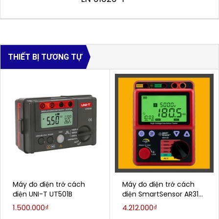
THIẾT BỊ TƯƠNG TỰ
Máy đo điện trở cách
Máy đo điện trở cách
điện UNI-T UT501B
điện SmartSensor AR3125
(250-5000V, 0 - 1TΩ)
1.500.000₫
4.212.000₫