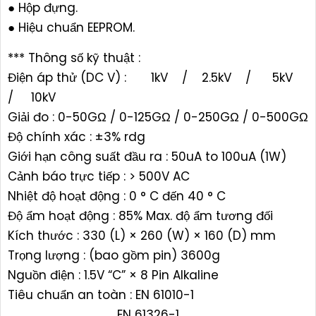
● Hộp đựng.
● Hiệu chuẩn EEPROM.
*** Thông số kỹ thuật :
Điện áp thử (DC V) : 1kV / 2.5kV / 5kV
/ 10kV
Giải đo : 0-50GΩ / 0-125GΩ / 0-250GΩ / 0-500GΩ
Độ chính xác : ±3% rdg
Giới hạn công suất đầu ra : 50uA to 100uA (1W)
Cảnh báo trực tiếp : > 500V AC
Nhiệt độ hoạt động : 0 ° C đến 40 ° C
Độ ẩm hoạt động : 85% Max. độ ẩm tương đối
Kích thước : 330 (L) × 260 (W) × 160 (D) mm
Trọng lượng : (bao gồm pin) 3600g
Nguồn điện : 1.5V “C” × 8 Pin Alkaline
Tiêu chuẩn an toàn : EN 61010-1
EN 61326-1