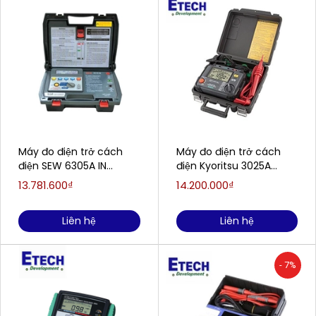
Máy đo điện trở cách
Máy đo điện trở cách
điện SEW 6305A IN
điện Kyoritsu 3025A
(5kV,10TΩ )
(250V~2500V/100.0GΩ)
13.781.600₫
14.200.000₫
Liên hệ
Liên hệ
- 7%