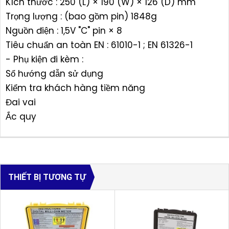
Kích thước : 250 (L) × 190 (W) × 126 (D) mm
Trọng lượng : (bao gồm pin) 1848g
Nguồn điện : 1,5V "C" pin × 8
Tiêu chuẩn an toàn EN : 61010-1 ; EN 61326-1
- Phụ kiện đi kèm :
Sổ hướng dẫn sử dụng
Kiểm tra khách hàng tiềm năng
Đai vai
Ắc quy
THIẾT BỊ TƯƠNG TỰ