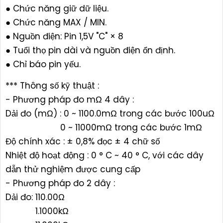
● Chức năng giữ dữ liệu.
● Chức năng MAX / MIN.
● Nguồn điện: Pin 1,5V "C" × 8
● Tuổi thọ pin dài và nguồn điện ổn định.
● Chỉ báo pin yếu.
*** Thông số kỹ thuật :
- Phương pháp đo mΩ 4 dây :
Dải đo (mΩ) : 0 ~ 1100.0mΩ trong các bước 100uΩ
0 ~ 11000mΩ trong các bước 1mΩ
Độ chính xác : ± 0,8% đọc ± 4 chữ số
Nhiệt độ hoạt động : 0 ° C ~ 40 ° C, với các dây
dẫn thử nghiệm được cung cấp
- Phương pháp đo 2 dây :
Dải đo: 110.00Ω
1.1000kΩ