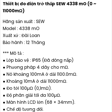
Thiết bị đo điện trở thấp SEW 4338 mO (0 ~
11000mΩ)
Hãng sản xuất : SEW
Model : 4338 mO
Xuất xứ : Đài Loan
Bảo hành : 12 Tháng
*** Mô tả :
● Lớp bảo vệ : IP65 (Đã đóng nắp)
● Phương pháp 4 dây cho mΩ.
● Nó khoảng 100mA ở dải 1100.0mΩ.
● Khoảng 10mA ở dải 11000mΩ.
● Đo tới 100µΩ (0,1mΩ).
● Độ phân giải tối đa 100µΩ.
● Màn hình LCD lớn (68 × 34mm).
● Chế độ tương đối.