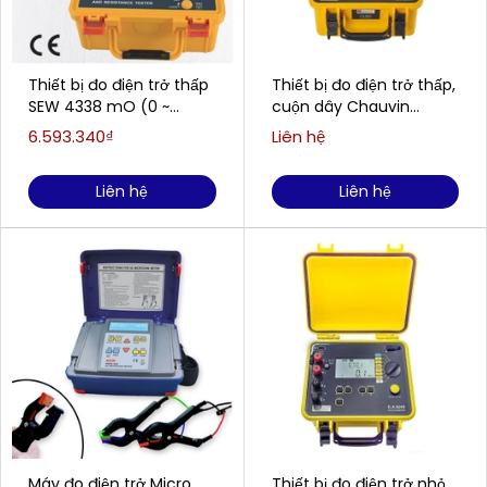
Thiết bị đo điện trở thấp
Thiết bị đo điện trở thấp,
SEW 4338 mO (0 ~
cuộn dây Chauvin
11000mΩ)
Arnoux C.A 6255 (1mA-
6.593.340₫
Liên hệ
10A)
Liên hệ
Liên hệ
Máy đo điện trở Micro
Thiết bị đo điện trở nhỏ