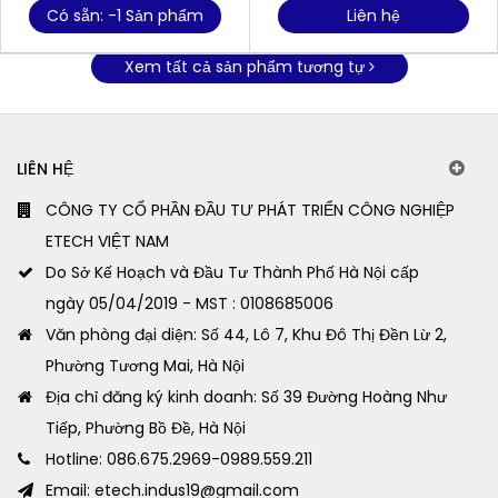
Có sẵn: -1 Sản phẩm
Liên hệ
Xem tất cả sản phẩm tương tự
LIÊN HỆ
CÔNG TY CỔ PHẦN ĐẦU TƯ PHÁT TRIỂN CÔNG NGHIỆP
ETECH VIỆT NAM
Do Sở Kế Hoạch và Đầu Tư Thành Phố Hà Nội cấp
ngày 05/04/2019 - MST : 0108685006
Văn phòng đại diện: Số 44, Lô 7, Khu Đô Thị Đền Lừ 2,
Phường Tương Mai, Hà Nội
Địa chỉ đăng ký kinh doanh: Số 39 Đường Hoàng Như
Tiếp, Phường Bồ Đề, Hà Nội
Hotline: 086.675.2969-0989.559.211
Email: etech.indus19@gmail.com