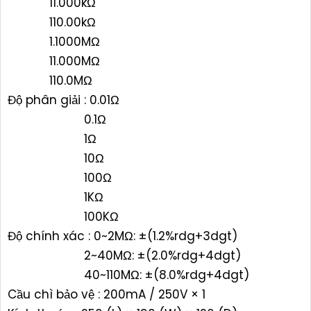
11.000kΩ
110.00kΩ
1.1000MΩ
11.000MΩ
110.0MΩ
Độ phân giải : 0.01Ω
0.1Ω
1Ω
10Ω
100Ω
1KΩ
100KΩ
Độ chính xác : 0~2MΩ: ±(1.2%rdg+3dgt)
2~40MΩ: ±(2.0%rdg+4dgt)
40~110MΩ: ±(8.0%rdg+4dgt)
Cầu chì bảo vệ : 200mA / 250V × 1