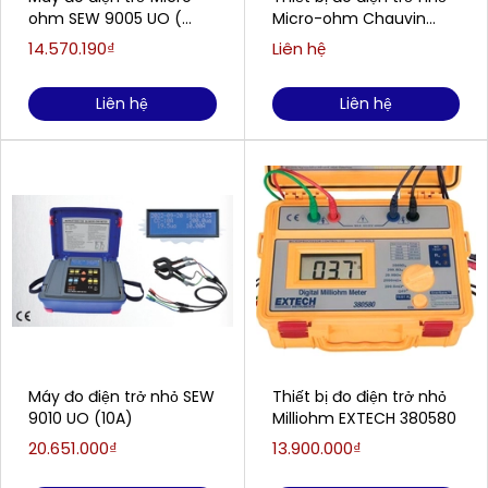
ohm SEW 9005 UO (
Micro-ohm Chauvin
2000μΩ ~ 200.0Ω )
Arnoux C.A 6240 (10A)
14.570.190₫
Liên hệ
Liên hệ
Liên hệ
Máy đo điện trở nhỏ SEW
Thiết bị đo điện trở nhỏ
9010 UO (10A)
Milliohm EXTECH 380580
20.651.000₫
13.900.000₫