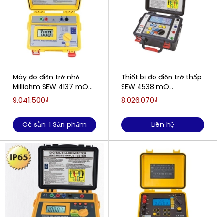
Máy đo điện trở nhỏ
Thiết bị đo điện trở thấp
Milliohm SEW 4137 mO
SEW 4538 mO
(0-2000 Ω)
(0~2000Ω)
9.041.500₫
8.026.070₫
Có sẵn: 1 Sản phẩm
Liên hệ