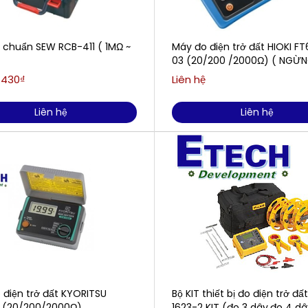
ở chuẩn SEW RCB-411 ( 1MΩ ~
Máy đo điện trở đất HIOKI FT
03 (20/200 /2000Ω) ( NGỪN
XUẤT )
.430₫
Liên hệ
Liên hệ
Liên hệ
 điện trở đất KYORITSU
Bộ KIT thiết bị đo điện trở đấ
 (20/200/2000Ω)
1623-2 KIT (đo 3 dây,đo 4 dâ