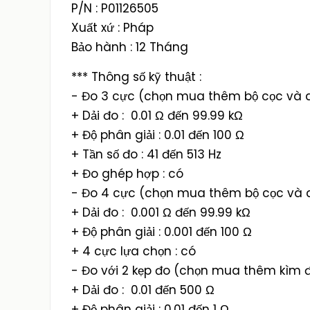
P/N : P01126505
Xuất xứ : Pháp
Bảo hành : 12 Tháng
*** Thông số kỹ thuật :
- Đo 3 cực (chọn mua thêm bộ cọc và 
+ Dải đo : 0.01 Ω đến 99.99 kΩ
+ Độ phân giải : 0.01 đến 100 Ω
+ Tần số đo : 41 đến 513 Hz
+ Đo ghép hợp : có
- Đo 4 cực (chọn mua thêm bộ cọc và 
+ Dải đo : 0.001 Ω đến 99.99 kΩ
+ Độ phân giải : 0.001 đến 100 Ω
+ 4 cực lựa chọn : có
- Đo với 2 kẹp đo (chọn mua thêm kìm 
+ Dải đo : 0.01 đến 500 Ω
+ Độ phân giải : 0.01 đến 1 Ω