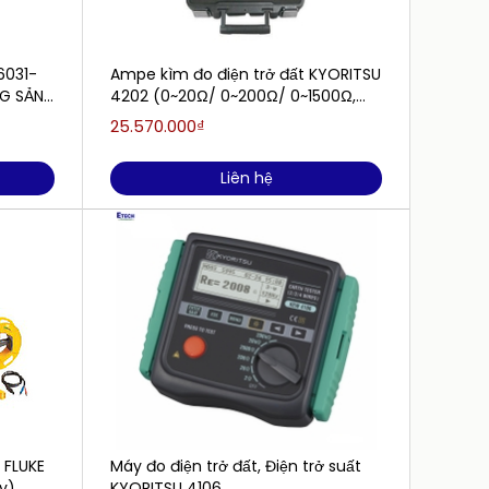
6031-
Ampe kìm đo điện trở đất KYORITSU
Máy đo
G SẢN
4202 (0~20Ω/ 0~200Ω/ 0~1500Ω,
4102AH
Bluetooth)
25.570.000₫
6.450
Liên hệ
t FLUKE
Máy đo điện trở đất, Điện trở suất
Thiết 
y)
KYORITSU 4106
MEGOHM