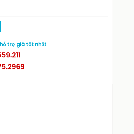
ỗ trợ giá tốt nhất
59.211
75.2969