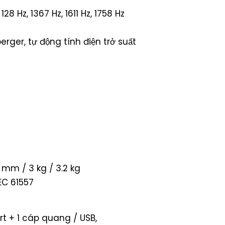
28 Hz, 1367 Hz, 1611 Hz, 1758 Hz
ger, tự động tính điện trở suất
8 mm / 3 kg / 3.2 kg
IEC 61557
rt + 1 cáp quang / USB,