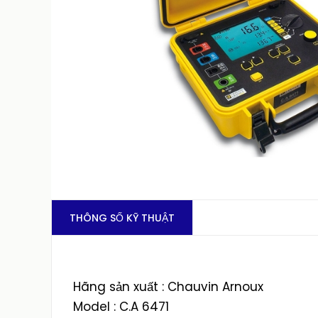
THÔNG SỐ KỸ THUẬT
Hãng sản xuất : Chauvin Arnoux
Model : C.A 6471