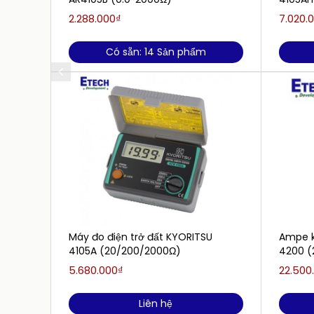
2.288.000₫
7.020.
Có sẵn: 14 Sản phẩm
Máy đo điện trở đất KYORITSU
Ampe k
4105A (20/200/2000Ω)
4200 (
5.680.000₫
22.500
Liên hệ