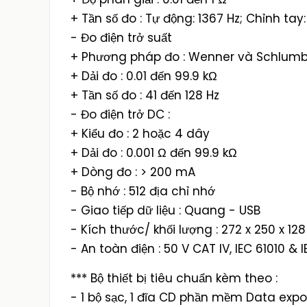
+ Tần số đo : Tự động: 1367 Hz; Chỉnh tay: 1
- Đo điện trở suất
+ Phương pháp đo : Wenner và Schlumber
+ Dải đo : 0.01 đến 99.9 kΩ
+ Tần số đo : 41 đến 128 Hz
- Đo điện trở DC :
+ Kiểu đo : 2 hoặc 4 dây
+ Dải đo : 0.001 Ω đến 99.9 kΩ
+ Dòng đo : > 200 mA
- Bộ nhớ : 512 địa chỉ nhớ
- Giao tiếp dữ liệu : Quang - USB
- Kích thước/ khối lượng : 272 x 250 x 12
- An toàn điện : 50 V CAT IV, IEC 61010 & 
*** Bộ thiết bị tiêu chuẩn kèm theo :
- 1 bộ sạc, 1 đĩa CD phần mềm Data expo