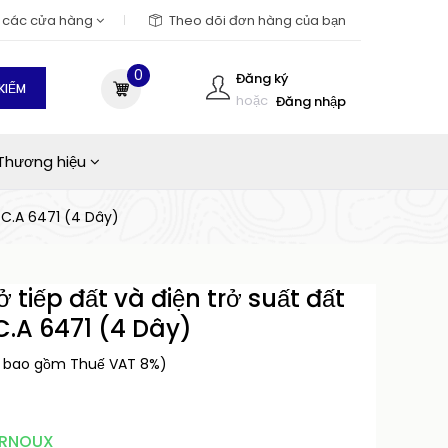
m các cửa hàng
Theo dõi đơn hàng của bạn
0
Đăng ký
KIẾM
hoặc
Đăng nhập
Thương hiệu
x C.A 6471 (4 Dây)
rở tiếp đất và điện trở suất đất
.A 6471 (4 Dây)
a bao gồm Thuế VAT 8%)
ARNOUX