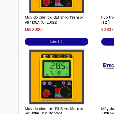
Máy đo điện trở đất SmartSensor
Hộp tr
AR4105A (0-200Ω)
1TΩ )
1.980.000₫
80.837
Liên hệ
Máy đo điện trở đất SmartSensor
Máy đo
AR4105B (0.0~2000Ω)
4105AH