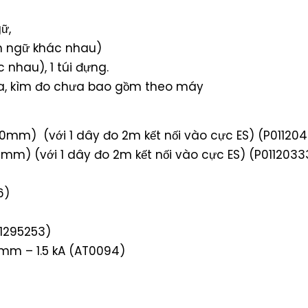
ữ,
n ngữ khác nhau)
 nhau), 1 túi đựng.
địa, kìm đo chưa bao gồm theo máy
0mm) (với 1 dây đo 2m kết nối vào cực ES) (P011204
mm) (với 1 dây đo 2m kết nối vào cực ES) (P0112033
6)
1295253)
0 mm – 1.5 kA (AT0094)