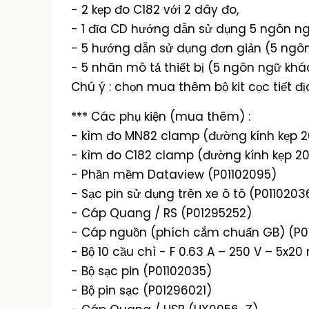
- 2 kẹp đo C182 với 2 dây đo,
- 1 đĩa CD hướng dẫn sử dụng 5 ngôn ng
- 5 hướng dẫn sử dụng đơn giản (5 ngô
- 5 nhãn mô tả thiết bị (5 ngôn ngữ khác
Chú ý : chọn mua thêm bộ kit cọc tiết 
*** Các phụ kiện (mua thêm) :
- kìm đo MN82 clamp (đường kính kẹp 2
- kìm đo C182 clamp (đường kính kẹp 20
- Phần mềm Dataview (P01102095)
- Sạc pin sử dụng trên xe ô tô (P0110203
- Cáp Quang / RS (P01295252)
- Cáp nguồn (phích cắm chuẩn GB) (P0
- Bộ 10 cầu chì - F 0.63 A – 250 V – 5x2
- Bộ sạc pin (P01102035)
- Bộ pin sạc (P01296021)