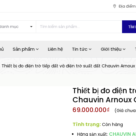
Địa điể
danh mục
TÌM 
hủ
Sản phẩm
Liên hệ
Tin tức
Giới thiệu
Thiết bị đo điện trở tiếp đất và điện trở suất đất Chauvin Arnou
Thiết bị đo điện t
Chauvin Arnoux C
69.000.000₫
(Giá chư
Tình trạng:
Còn hàng
CHAUVIN 
Hãng sản xuất: