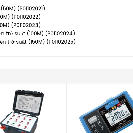
P (50M) (P01102021)
100M) (P01102022)
150M) (P01102023)
điện trở suất (100M) (P01102024)
điện trở suất (150M) (P01102025)