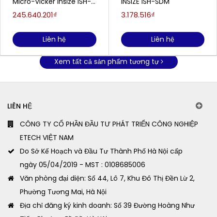
Micro-Vicker Insize ISH-
INSIZE ISH-SDM
TDV1000A
245.640.201₫
3.178.516₫
Liên hệ
Liên hệ
Xem tất cả sản phẩm tương tự
LIÊN HỆ
CÔNG TY CỔ PHẦN ĐẦU TƯ PHÁT TRIỂN CÔNG NGHIỆP
ETECH VIỆT NAM
Do Sở Kế Hoạch và Đầu Tư Thành Phố Hà Nội cấp
ngày 05/04/2019 - MST : 0108685006
Văn phòng đại diện: Số 44, Lô 7, Khu Đô Thị Đền Lừ 2,
Phường Tương Mai, Hà Nội
Địa chỉ đăng ký kinh doanh: Số 39 Đường Hoàng Như