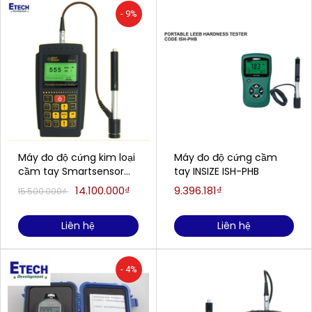
- 9%
Máy đo độ cứng kim loại
Máy đo độ cứng cầm
cầm tay Smartsensor
tay INSIZE ISH-PHB
AR936
14.100.000₫
9.396.181₫
15.500.000₫
Liên hệ
Liên hệ
- 4%