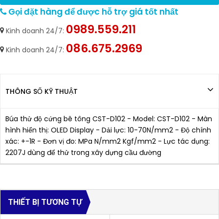
Gọi đặt hàng để được hỗ trợ giá tốt nhất
0989.559.211
Kinh doanh 24/7:
086.675.2969
Kinh doanh 24/7:
THÔNG SỐ KỸ THUẬT
Búa thử độ cứng bê tông CST-D102 - Model: CST-D102 - Màn
hình hiển thị: OLED Display - Dải lực: 10-70N/mm2 - Độ chính
xác: +-1R - Đơn vị đo: MPa N/mm2 Kgf/mm2 - Lực tác dụng:
2207J dùng để thử trong xây dựng cầu đường
THIẾT BỊ TƯƠNG TỰ