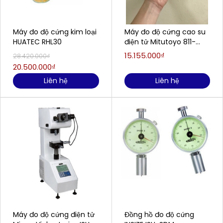
Máy đo độ cứng kim loại
Máy đo độ cứng cao su
HUATEC RHL30
điện tử Mitutoyo 811-
336-10 (HH-336)
15.155.000₫
28.420.000₫
20.500.000₫
Liên hệ
Liên hệ
Máy đo độ cứng điện tử
Đồng hồ đo độ cứng