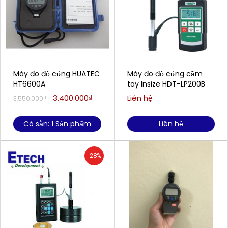
Máy đo độ cứng HUATEC
Máy đo độ cứng cầm
HT6600A
tay Insize HDT-LP200B
3.400.000₫
Liên hệ
3.550.000₫
Có sẵn: 1 Sản phẩm
Liên hệ
- 28%