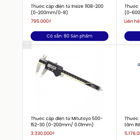
Thước cặp điện tử Insize 1108-200
Thước c
(0-200mm/0-8)
(0-600
795.000₫
Liên hệ
Có sẵn: 80 Sản phẩm
Thước cặp điện tử Mitutoyo 500-
Thước 
152-30 (0-200mm/ 0.01mm)
tâm IN
3.330.000₫
5.176.