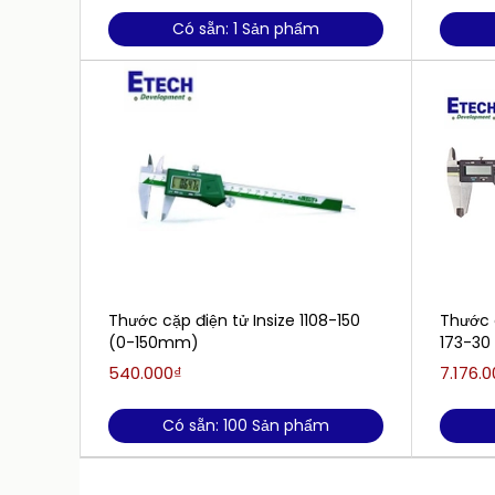
Có sẵn: 1 Sản phẩm
Thước cặp điện tử Insize 1108-150
Thước 
(0-150mm)
173-30
540.000₫
7.176.
Có sẵn: 100 Sản phẩm