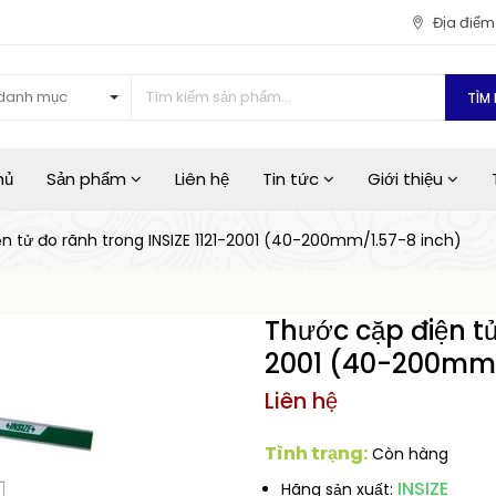
Địa điể
danh mục
TÌM 
hủ
Sản phẩm
Liên hệ
Tin tức
Giới thiệu
n tử đo rãnh trong INSIZE 1121-2001 (40-200mm/1.57-8 inch)
Thước cặp điện tử
2001 (40-200mm/
Liên hệ
Tình trạng:
Còn hàng
INSIZE
Hãng sản xuất: