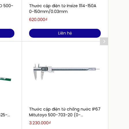
O 500-
Thước cặp điện tử Insize 1114-150A
Thước
0-150mm/0.03mm
196-3
620.000₫
2.277.
Liên hệ
Thước cặp điện tử chống nước IP67
Thước 
525-
Mitutoyo 500-703-20 (0-
Mitut
200mm/0.01mm)
(0~20
3.230.000₫
4.343.