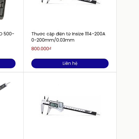
O 500-
Thước cặp điện tử Insize 1114-200A
Thước 
0-200mm/0.03mm
153-3
800.000₫
6.822.
Liên hệ