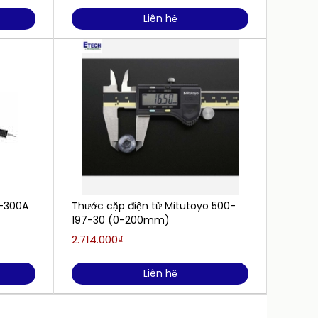
Liên hệ
4-300A
Thước cặp điện tử Mitutoyo 500-
Thước 
197-30 (0-200mm)
713-2
chống
2.714.000₫
4.420.
Liên hệ