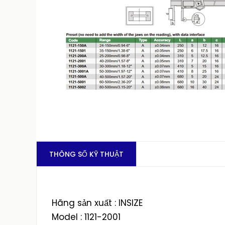
THÔNG SỐ KỸ THUẬT
Hãng sản xuất : INSIZE
Model : 1121-2001