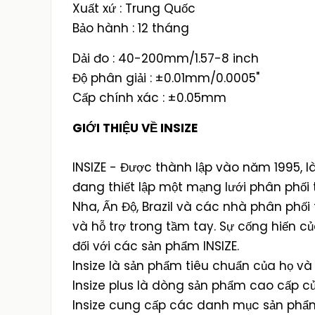
Xuất xứ : Trung Quốc
Bảo hành : 12 tháng
Dải đo : 40-200mm/1.57-8 inch
Độ phân giải : ±0.01mm/0.0005"
Cấp chính xác : ±0.05mm
GIỚI THIỆU VỀ INSIZE
INSIZE - Được thành lập vào năm 1995, là
đang thiết lập một mạng lưới phân phối 
Nha, Ấn Độ, Brazil và các nhà phân phối
và hỗ trợ trong tầm tay. Sự cống hiến của
đối với các sản phẩm INSIZE.
Insize là sản phẩm tiêu chuẩn của họ và
Insize plus là dòng sản phẩm cao cấp củ
Insize cung cấp các danh mục sản phẩ