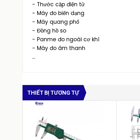
- Thước cặp điện tử
- Máy đo biến dạng
- Máy quang phổ
- Đồng hồ so
- Panme đo ngoài cơ khí
- Máy đo âm thanh
...
THIẾT BỊ TƯƠNG TỰ