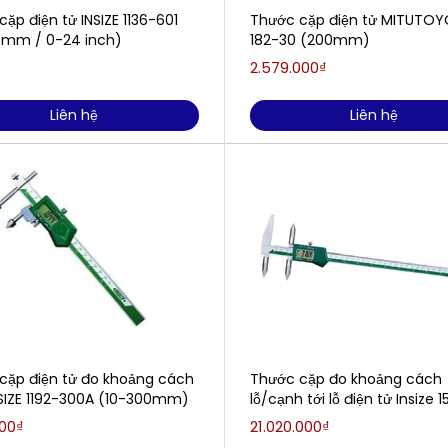
ặp điện tử INSIZE 1136-601
Thước cặp điện tử MITUTOY
mm / 0-24 inch)
182-30 (200mm)
2.579.000₫
Liên hệ
Liên hệ
cặp điện tử đo khoảng cách
Thước cặp đo khoảng cách
SIZE 1192-300A (10-300mm)
lỗ/cạnh tới lỗ điện tử Insize 1
1000
000₫
21.020.000₫