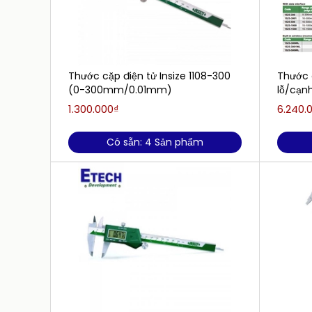
Thước cặp điện tử Insize 1108-300
Thước 
(0-300mm/0.01mm)
lỗ/cạnh
1.300.000₫
6.240.
Có sẵn: 4 Sản phẩm