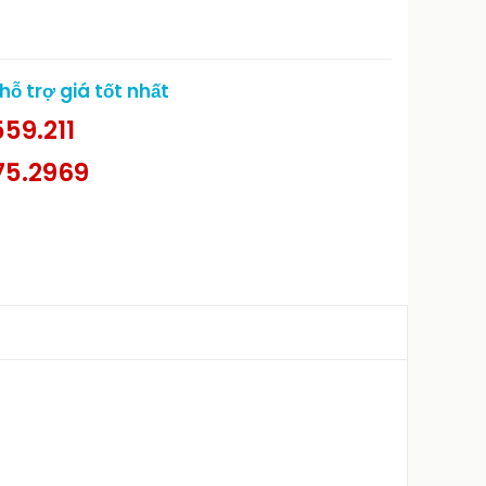
ỗ trợ giá tốt nhất
59.211
75.2969