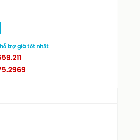
ỗ trợ giá tốt nhất
59.211
75.2969