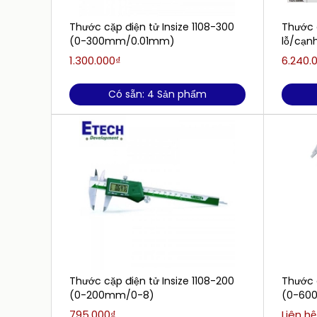
Thước cặp điện tử Insize 1108-300
Thước 
(0-300mm/0.01mm)
lỗ/cạnh
1.300.000₫
6.240.
Có sẵn: 4 Sản phẩm
Thước cặp điện tử Insize 1108-200
Thước c
(0-200mm/0-8)
(0-600
795.000₫
Liên hệ