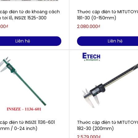
cặp điện tử đo khoảng cách
Thước cặp điện tử MITUTOY
 tới lỗ, INSIZE 1525-300
181-30 (0-150mm)
000₫
2.080.000₫
Liên hệ
Liên hệ
ặp điện tử INSIZE 1136-601
Thước cặp điện tử MITUTOY
mm / 0-24 inch)
182-30 (200mm)
2.579.000₫