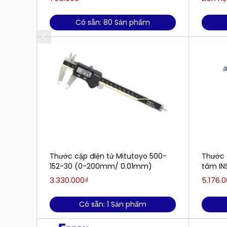
Có sẵn: 80 Sản phẩm
Thước cặp điện tử Mitutoyo 500-
Thước 
152-30 (0-200mm/ 0.01mm)
tâm IN
3.330.000₫
5.176.
Có sẵn: 1 Sản phẩm