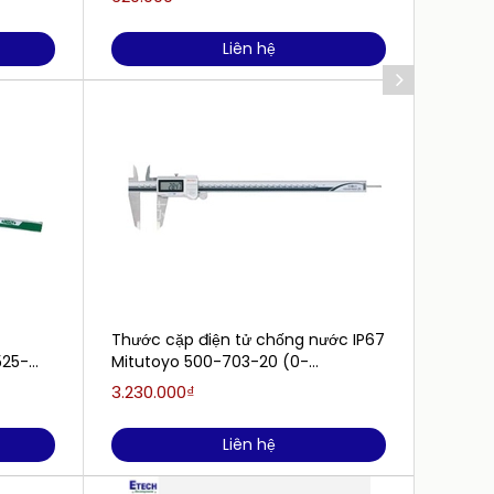
Liên hệ
Thước cặp điện tử chống nước IP67
Thước 
525-
Mitutoyo 500-703-20 (0-
Mitut
200mm/0.01mm)
(0~20
3.230.000₫
4.343.
Liên hệ