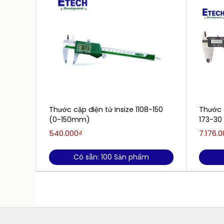
Thước cặp điện tử Insize 1108-150
Thước 
(0-150mm)
173-30
540.000₫
7.176.
Có sẵn: 100 Sản phẩm