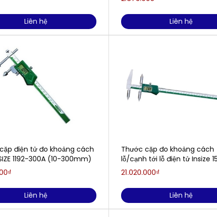
Liên hệ
Liên hệ
cặp điện tử đo khoảng cách
Thước cặp đo khoảng cách
SIZE 1192-300A (10-300mm)
lỗ/cạnh tới lỗ điện tử Insize 1
1000
000₫
21.020.000₫
Liên hệ
Liên hệ