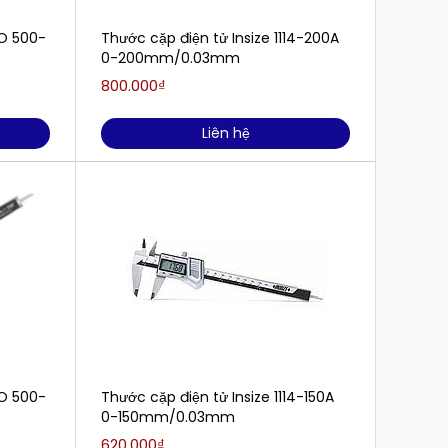
O 500-
Thước cặp điện tử Insize 1114-200A
Thước 
0-200mm/0.03mm
153-3
800.000₫
6.822.
Liên hệ
O 500-
Thước cặp điện tử Insize 1114-150A
Thước
0-150mm/0.03mm
196-3
620.000₫
2.277.