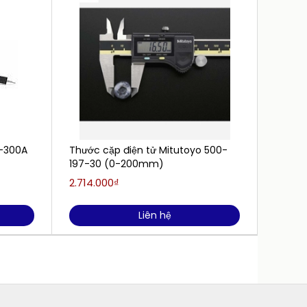
4-300A
Thước cặp điện tử Mitutoyo 500-
Thước 
197-30 (0-200mm)
713-2
chống
2.714.000₫
4.420.
Liên hệ