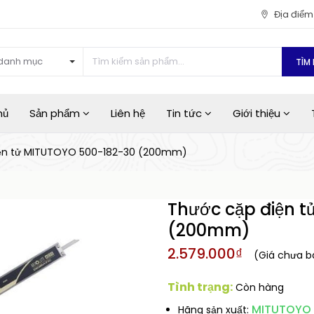
Địa điể
danh mục
TÌM 
hủ
Sản phẩm
Liên hệ
Tin tức
Giới thiệu
iện tử MITUTOYO 500-182-30 (200mm)
Thước cặp điện 
(200mm)
2.579.000₫
(Giá chưa 
Tình trạng:
Còn hàng
MITUTOYO
Hãng sản xuất: