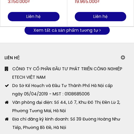
3.150.000₫
19.965.000₫
Liên hệ
Liên hệ
Xem tất cả sản phẩm tương tự
LIÊN HỆ
CÔNG TY CỔ PHẦN ĐẦU TƯ PHÁT TRIỂN CÔNG NGHIỆP
ETECH VIỆT NAM
Do Sở Kế Hoạch và Đầu Tư Thành Phố Hà Nội cấp
ngày 05/04/2019 - MST : 0108685006
Văn phòng đại diện: Số 44, Lô 7, Khu Đô Thị Đền Lừ 2,
Phường Tương Mai, Hà Nội
Địa chỉ đăng ký kinh doanh: Số 39 Đường Hoàng Như
Tiếp, Phường Bồ Đề, Hà Nội