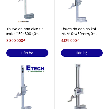
Thước đo cao điện tử
Thước đo cao cơ khí
Insize 1150-600 (0-
INSIZE 0-450mm/0-
600mm)
18''/0.02mm (1250-450)
8.300.000₫
4.125.000₫
Liên hệ
Liên hệ