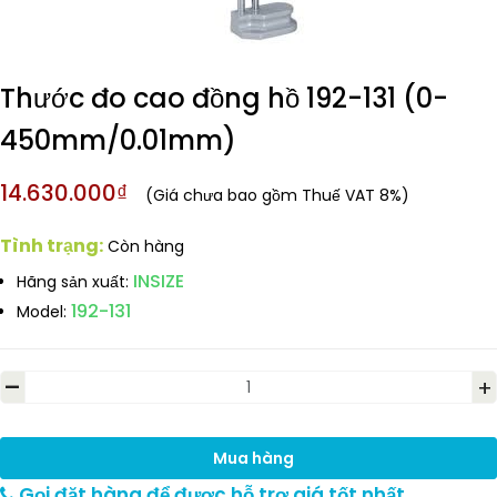
Thước đo cao đồng hồ 192-131 (0-
450mm/0.01mm)
14.630.000₫
(Giá chưa bao gồm Thuế VAT 8%)
Tình trạng:
Còn hàng
INSIZE
Hãng sản xuất:
192-131
Model:
-
+
Mua hàng
Gọi đặt hàng để được hỗ trợ giá tốt nhất