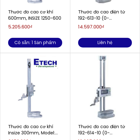
Thước đo cao cơ khí
Thước đo cao điện tử
600mm, INSIZE 1250-600
192-613-10 (0-
300mm/0.01mm)
5.205.600₫
14.597.000₫
Có sẵn: 1 Sản phẩm
Liên hệ
Thước đo cao cơ khí
Thước đo cao điện tử
Insize 300mm, Model:
192-614-10 (0-
1250-300
600mm/0.01mm)