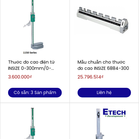
Thước đo cao điện tử
Mẫu chuẫn cho thước
INSIZE 0-300mm/0-
đo cao INSIZE 6884-300
12''/0.01mm (1150-300)
3.600.000₫
25.796.514₫
Có sẵn: 3 Sản phẩm
Liên hệ