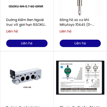
Dưỡng Kiểm Ren Ngoài
Đồng hồ so cơ khí
trục vít giới hạn ISSOKU
Mitutoyo 1044S (0-
M4-0.7-6G-GRNR
5mm/0.01mm)
Liên hệ
Liên hệ
Liên hệ
Liên hệ