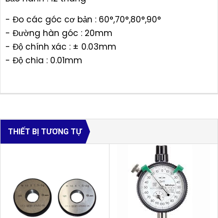
- Đo các góc cơ bản : 60°,70°,80°,90°
- Đường hàn góc : 20mm
- Độ chính xác : ± 0.03mm
- Độ chia : 0.01mm
THIẾT BỊ TƯƠNG TỰ