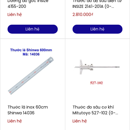
Dưỡng đo góc Insize
Thước đo độ sâu điện tử
4155-200
INSIZE 2141-201A (0-
300mm/0-12)
Liên hệ
2.810.000₫
Liên hệ
Liên hệ
Thước lá inox 60cm
Thước đo sâu cơ khí
Shinwa 14036
Mitutoyo 527-102 (0-
200mm / 0.02mm)
Liên hệ
Liên hệ