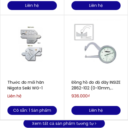
Liên hệ
Liên hệ
Thước đo mối hàn
Đồng hồ đo độ dày INSIZE
Niigata Seiki WG-1
2862-102 (0-10mm,
0.05mm)
Liên hệ
936.000₫
Có sẵn: 1 Sản phẩm
Liên hệ
Xem tất cả sản phẩm tương tự