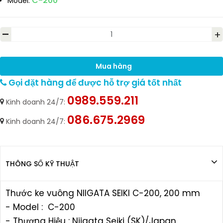
C-200
Model:
-
+
Mua hàng
Gọi đặt hàng để được hỗ trợ giá tốt nhất
0989.559.211
Kinh doanh 24/7:
086.675.2969
Kinh doanh 24/7:
THÔNG SỐ KỸ THUẬT
Thước ke vuông NIIGATA SEIKI C-200, 200 mm
- Model : C-200
- Thương Hiệu : Niigata Seiki (SK)/Japan