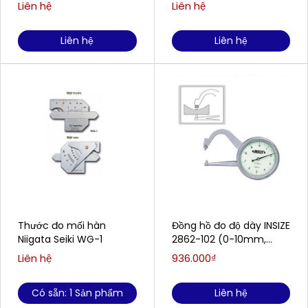
200mm / 0.02mm)
Liên hệ
Liên hệ
Liên hệ
Liên hệ
Thước đo mối hàn
Đồng hồ đo độ dày INSIZE
Niigata Seiki WG-1
2862-102 (0-10mm,
0.05mm)
Liên hệ
936.000₫
Có sẵn: 1 Sản phẩm
Liên hệ