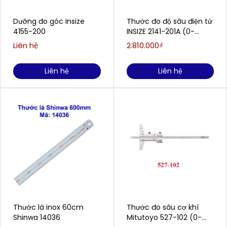
Dưỡng đo góc Insize
Thước đo độ sâu điện tử
4155-200
INSIZE 2141-201A (0-
300mm/0-12)
Liên hệ
2.810.000₫
Liên hệ
Liên hệ
Thước lá inox 60cm
Thước đo sâu cơ khí
Shinwa 14036
Mitutoyo 527-102 (0-