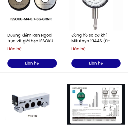
Dưỡng Kiểm Ren Ngoài
Đồng hồ so cơ khí
trục vít giới hạn ISSOKU
Mitutoyo 1044S (0-
M4-0.7-6G-GRNR
5mm/0.01mm)
Liên hệ
Liên hệ
Liên hệ
Liên hệ