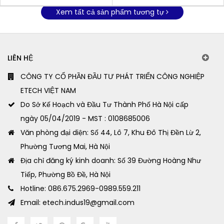
Xem tất cả sản phẩm tương tự
LIÊN HỆ
CÔNG TY CỔ PHẦN ĐẦU TƯ PHÁT TRIỂN CÔNG NGHIỆP
ETECH VIỆT NAM
Do Sở Kế Hoạch và Đầu Tư Thành Phố Hà Nội cấp
ngày 05/04/2019 - MST : 0108685006
Văn phòng đại diện: Số 44, Lô 7, Khu Đô Thị Đền Lừ 2,
Phường Tương Mai, Hà Nội
Địa chỉ đăng ký kinh doanh: Số 39 Đường Hoàng Như
Tiếp, Phường Bồ Đề, Hà Nội
Hotline: 086.675.2969-0989.559.211
Email: etech.indus19@gmail.com