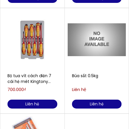
Bộ tua vít cách điện 7
Búa sắt 0.5kg
cái hệ mét Kingtony
30617MR
700.000₫
Liên hệ
Liên hệ
Liên hệ