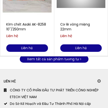
Kìm chết Asaki AK-8258
Cờ lê vòng miệng
10''/250mm
22mm
Liên hệ
Liên hệ
Liên hệ
Liên hệ
Xem tất cả sản phẩm tương tự
LIÊN HỆ
CÔNG TY CỔ PHẦN ĐẦU TƯ PHÁT TRIỂN CÔNG NGHIỆP
ETECH VIỆT NAM
Do Sở Kế Hoạch và Đầu Tư Thành Phố Hà Nội cấp