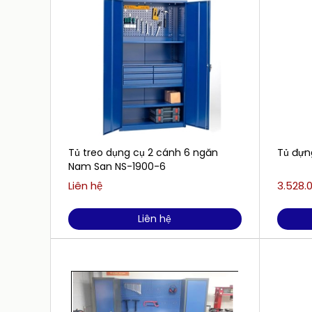
Tủ treo dụng cụ 2 cánh 6 ngăn
Tủ đựn
Nam San NS-1900-6
Liên hệ
3.528.
Liên hệ