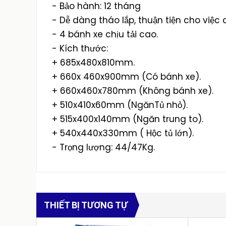
- Bảo hành: 12 tháng
- Dễ dàng tháo lắp, thuận tiện cho việc 
- 4 bánh xe chịu tải cao.
- Kích thước:
+ 685x480x810mm.
+ 660x 460x900mm (Có bánh xe).
+ 660x460x780mm (Không bánh xe).
+ 510x410x60mm (NgănTủ nhỏ).
+ 515x400x140mm (Ngăn trung to).
+ 540x440x330mm ( Hộc tủ lớn).
- Trọng lượng: 44/47Kg.
THIẾT BỊ TƯƠNG TỰ