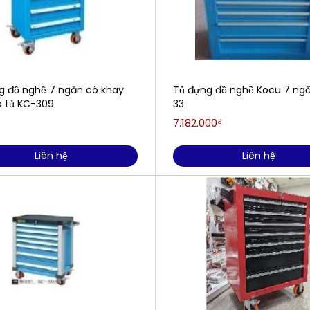
g đồ nghề 7 ngăn có khay
Tủ đựng đồ nghề Kocu 7 ng
p tủ KC-309
33
7.182.000₫
Liên hệ
Liên hệ