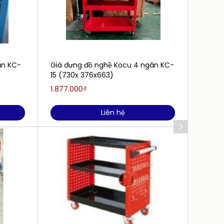
ăn KC-
Giá đựng đồ nghề Kocu 4 ngăn KC-
Tủ đồ 
15 (730x 376x663)
ngăn 
1.877.000₫
23.500
Liên hệ