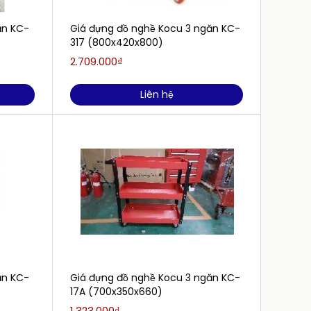
ăn KC-
Giá đựng đồ nghề Kocu 3 ngăn KC-
Tủ đồ 
317 (800x420x800)
ngăn 
2.709.000₫
19.000
Liên hệ
ăn KC-
Giá đựng đồ nghề Kocu 3 ngăn KC-
Tủ đồ 
17A (700x350x660)
ngăn 4
1.323.000₫
32.190