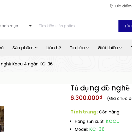
Địa điể
danh mục
TÌM 
hủ
Sản phẩm
Liên hệ
Tin tức
Giới thiệu
 nghề Kocu 4 ngăn KC-36
Tủ đựng đồ nghề
6.300.000₫
(Giá chưa 
Tình trạng:
Còn hàng
KOCU
Hãng sản xuất:
KC-36
Model: