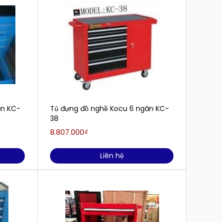
ăn KC-
Tủ đựng đồ nghề Kocu 6 ngăn KC-
Tủ đự
38
37
8.807.000₫
5.850
Liên hệ