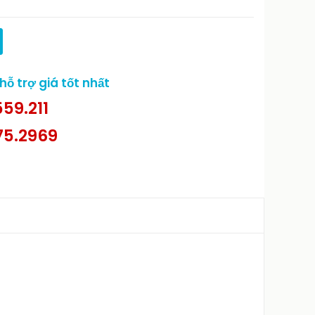
ỗ trợ giá tốt nhất
59.211
75.2969