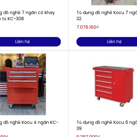
g đồ nghề 7 ngăn có khay
Tủ đựng đồ nghề Kocu 7 ng
p tủ KC-308
32
7.076.160₫
Liên hệ
Liên hệ
g đồ nghề Kocu 4 ngăn KC-
Tủ đựng đồ nghề Kocu 6 ng
39
000₫
9.387.000₫