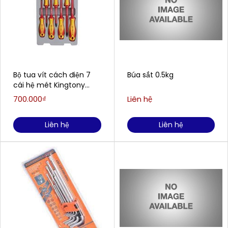
Bộ tua vít cách điện 7
Búa sắt 0.5kg
cái hệ mét Kingtony
30617MR
700.000₫
Liên hệ
Liên hệ
Liên hệ