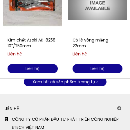
Kìm chết Asaki AK-8258
Cờ lê vòng miệng
10''/250mm
22mm
Liên hệ
Liên hệ
Liên hệ
Liên hệ
Xem tất cả sản phẩm tương tự
LIÊN HỆ
CÔNG TY CỔ PHẦN ĐẦU TƯ PHÁT TRIỂN CÔNG NGHIỆP
ETECH VIỆT NAM