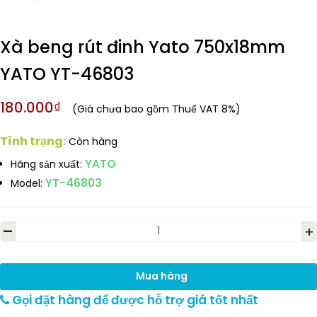
Xà beng rút đinh Yato 750x18mm
YATO YT-46803
180.000₫
(Giá chưa bao gồm Thuế VAT 8%)
Tình trạng:
Còn hàng
YATO
Hãng sản xuất:
YT-46803
Model:
-
+
Mua hàng
Gọi đặt hàng để được hỗ trợ giá tốt nhất