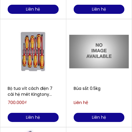
Liên hệ
Liên hệ
Bộ tua vít cách điện 7
Búa sắt 0.5kg
cái hệ mét Kingtony
30617MR
700.000₫
Liên hệ
Liên hệ
Liên hệ