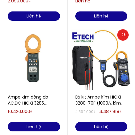
2.090.000₫
Liên hệ
Liên hệ
Liên hệ
- 2%
Ampe kìm dòng đo
Bộ kit Ampe kìm HIOKI
AC,DC HIOKI 3285
3280-70F (1000A, kìm
(2000A)
dây mềm 4200A))
10.420.000₫
4.487.918₫
4.592.000₫
Liên hệ
Liên hệ