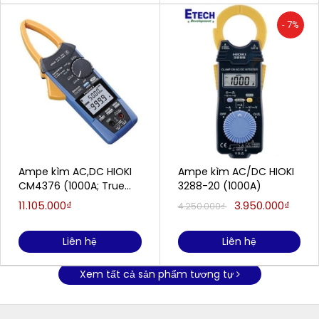
- 7%
Ampe kìm AC,DC HIOKI
Ampe kìm AC/DC HIOKI
CM4376 (1000A; True
3288-20 (1000A)
RMS)
11.105.000₫
3.950.000₫
4.250.000₫
Liên hệ
Liên hệ
Xem tất cả sản phẩm tương tự