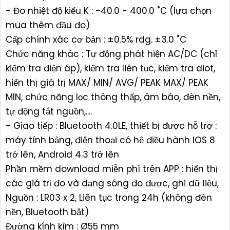
- Đo nhiệt độ kiểu K : -40.0 - 400.0 ˚C (lựa chọn
mua thêm đầu đo)
Cấp chính xác cơ bản : ±0.5% rdg. ±3.0 ˚C
Chức năng khác : Tự động phát hiện AC/DC (chỉ
kiểm tra điện áp), kiểm tra liên tục, kiểm tra diot,
hiển thị giá trị MAX/ MIN/ AVG/ PEAK MAX/ PEAK
MIN, chức năng lọc thông thấp, âm báo, đèn nền,
tự động tắt nguồn,....
- Giao tiếp : Bluetooth 4.0LE, thiết bị được hỗ trợ :
máy tính bảng, điện thoại có hệ điều hành IOS 8
trở lên, Android 4.3 trở lên
Phần mềm download miễn phí trên APP : hiển thị
các giá trị đo và dạng sóng đo được, ghi dữ liệu,
Nguồn : LR03 x 2, Liên tục trong 24h (không đèn
nền, Bluetooth bật)
Đường kính kìm : Ø55 mm