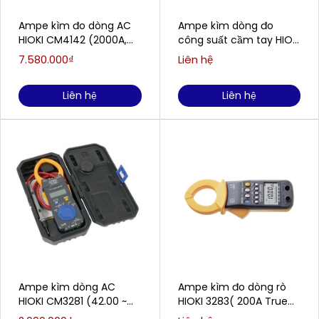
Ampe kìm đo dòng AC
Ampe kìm dòng đo
HIOKI CM4142 (2000A,
công suất cầm tay HIOKI
True RMS, Bluetooth)
CM3286(0.060 A to
7.580.000₫
Liên hệ
600.0 A)
Liên hệ
Liên hệ
Ampe kìm dòng AC
Ampe kìm đo dòng rò
HIOKI CM3281 (42.00 ~
HIOKI 3283( 200A True
2000 A, 4.2V ~ 600V)
RMS)