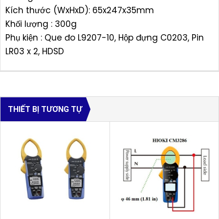
Kích thước (WxHxD): 65x247x35mm
Khối lượng : 300g
Phụ kiện : Que đo L9207-10, Hộp đựng C0203, Pin
LR03 x 2, HDSD
THIẾT BỊ TƯƠNG TỰ