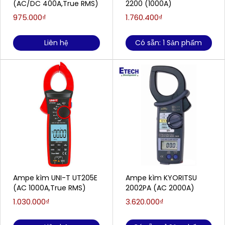
(AC/DC 400A,True RMS)
2200 (1000A)
975.000₫
1.760.400₫
Liên hệ
Có sẵn: 1 Sản phẩm
Ampe kìm UNI-T UT205E
Ampe kìm KYORITSU
(AC 1000A,True RMS)
2002PA (AC 2000A)
1.030.000₫
3.620.000₫