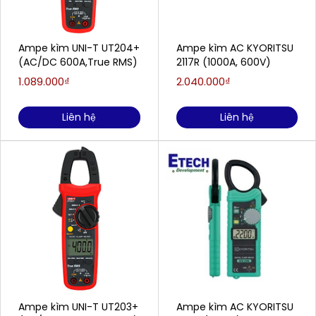
Ampe kìm UNI-T UT204+
Ampe kìm AC KYORITSU
(AC/DC 600A,True RMS)
2117R (1000A, 600V)
1.089.000₫
2.040.000₫
Liên hệ
Liên hệ
Ampe kìm UNI-T UT203+
Ampe kìm AC KYORITSU