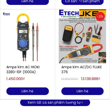
Liên hệ
Có sẵn: -1 Sản phẩm
- 2%
Ampe kìm AC HIOKI
Ampe kìm AC/DC FLUKE
3280-10F (1000A)
376
1.450.000₫
13.138.888₫
13.358.000₫
Liên hệ
Liên hệ
Xem tất cả sản phẩm tương tự