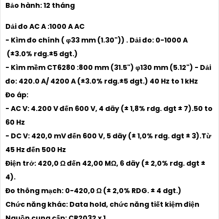
Bảo hành: 12 tháng
Dải đo AC A :1000 A AC
- Kìm đo chính ( φ33 mm (1.30")) . Dải đo: 0-1000 A
(±3.0% rdg.±5 dgt.)
- Kìm mềm CT6280 :800 mm (31.5") φ130 mm (5.12") - Dải
đo: 420.0 A/ 4200 A (±3.0% rdg.±5 dgt.) 40 Hz to 1 kHz
Đo áp:
- AC V: 4.200 V đến 600 V, 4 dãy (± 1,8% rdg. dgt ± 7).50 to
60 Hz
- DC V: 420,0 mV đến 600 V, 5 dãy (± 1,0% rdg. dgt ± 3).Từ
45 Hz đến 500 Hz
Điện trở: 420,0 Ω đến 42,00 MΩ, 6 dãy (± 2,0% rdg. dgt ±
4).
Đo thông mạch: 0-420,0 Ω (± 2,0% RDG. ± 4 dgt.)
Chức năng khác: Data hold, chức năng tiết kiệm điện
Nguồn cung cấp: CR2032 x 1