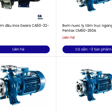
m đầu inox Ewara CA50-32-
Bơm nước ly tâm trục ngan
Pentax CM50-250A
Liên hệ
Liên hệ
Có sẵn: -3 Sản phẩm