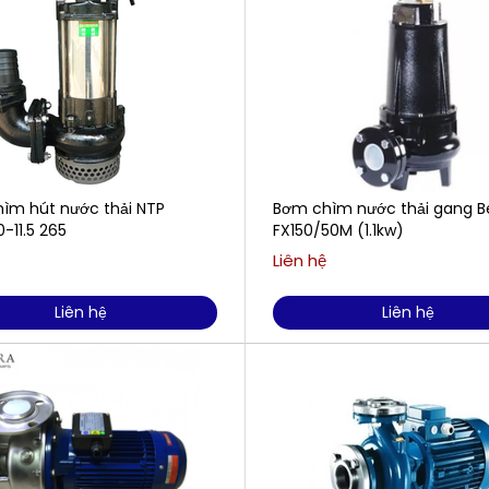
ìm hút nước thải NTP
Bơm chìm nước thải gang B
-11.5 265
FX150/50M (1.1kw)
Liên hệ
Liên hệ
Liên hệ