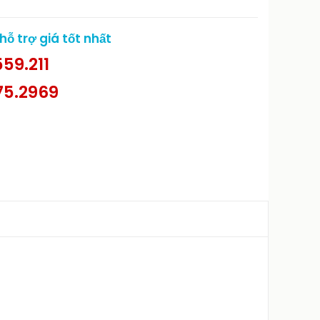
ỗ trợ giá tốt nhất
59.211
75.2969