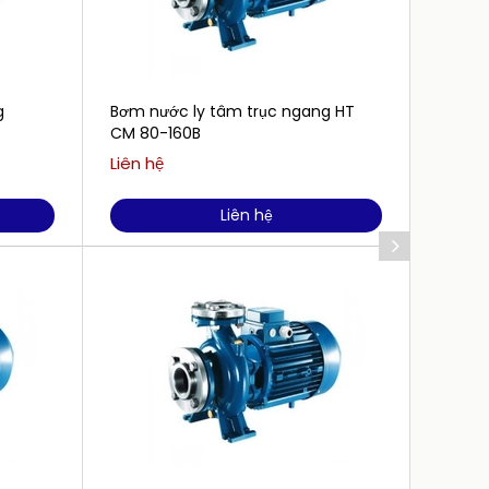
g
Bơm nước ly tâm trục ngang HT
Bơm nư
CM 80-160B
CM 65
Liên hệ
Liên h
Liên hệ