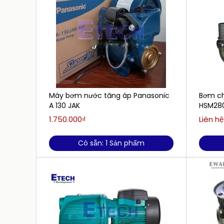
Máy bơm nước tăng áp Panasonic
Bơm ch
A 130 JAK
HSM280
1.750.000₫
Liên hệ
Có sẵn: 1 Sản phẩm