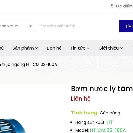
Địa điể
danh mục
TÌM 
hủ
Sản phẩm
Liên hệ
Tin tức
Giới thiệu
 trục ngang HT CM 32-160A
Bơm nước ly tâm
Liên hệ
Tình trạng:
Còn hàng
HT
Hãng sản xuất:
HT CM 32-160A
Model: