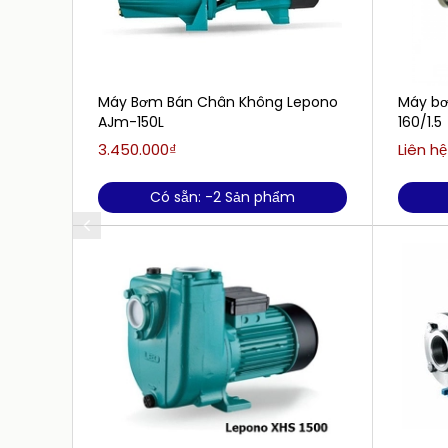
Máy Bơm Bán Chân Không Lepono
Máy bơ
AJm-150L
160/1.5
3.450.000₫
Liên hệ
Có sẵn: -2 Sản phẩm