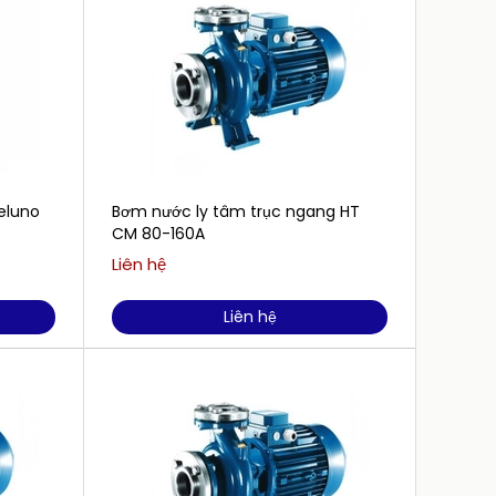
eluno
Bơm nước ly tâm trục ngang HT
Bơm nư
CM 80-160A
CM 65
Liên hệ
Liên h
Liên hệ