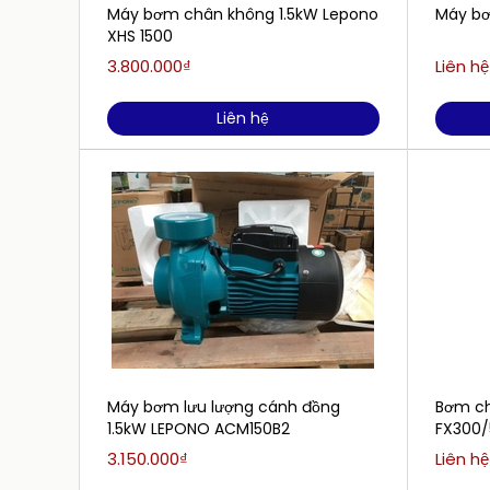
Máy bơm chân không 1.5kW Lepono
Máy b
XHS 1500
3.800.000₫
Liên hệ
Liên hệ
Máy bơm lưu lượng cánh đồng
Bơm ch
1.5kW LEPONO ACM150B2
FX300/
3.150.000₫
Liên hệ