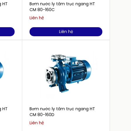
g HT
Bơm nước ly tâm trục ngang HT
Bơm nư
CM 80-160C
CM 65
Liên hệ
Liên h
Liên hệ
g HT
Bơm nước ly tâm trục ngang HT
Bơm nư
CM 80-160D
CM 65
Liên hệ
Liên h