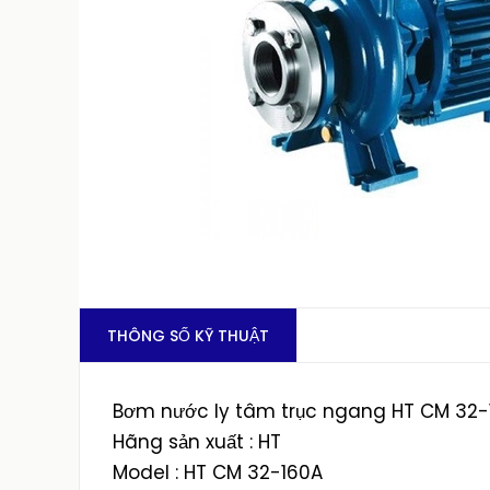
THÔNG SỐ KỸ THUẬT
Bơm nước ly tâm trục ngang HT CM 32-
Hãng sản xuất : HT
Model : HT CM 32-160A