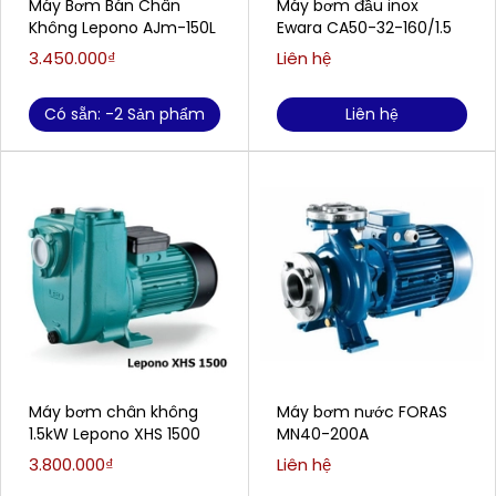
Máy Bơm Bán Chân
Máy bơm đầu inox
Không Lepono AJm-150L
Ewara CA50-32-160/1.5
3.450.000₫
Liên hệ
Có sẵn: -2 Sản phẩm
Liên hệ
Máy bơm chân không
Máy bơm nước FORAS
1.5kW Lepono XHS 1500
MN40-200A
3.800.000₫
Liên hệ