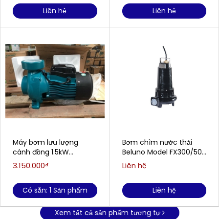
Liên hệ
Liên hệ
Máy bơm lưu lượng
Bơm chìm nước thải
cánh đồng 1.5kW
Beluno Model FX300/50T
LEPONO ACM150B2
2.2kw
3.150.000₫
Liên hệ
Có sẵn: 1 Sản phẩm
Liên hệ
Xem tất cả sản phẩm tương tự