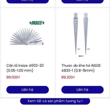
Căn lá Insize 4602-20
Thước đo khe hở INSIZE
(0.05-1.00 mm)
4833-1 (0.8-15mm)
99.000₫
89.200₫
Liên hệ
Liên hệ
Xem tất cả sản phẩm tương tự