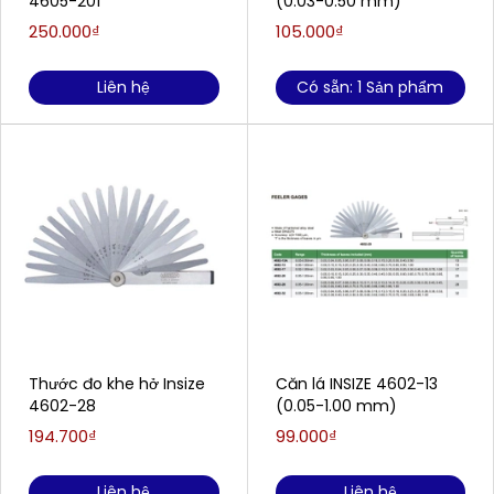
4605-201
(0.03-0.50 mm)
250.000₫
105.000₫
Liên hệ
Có sẵn: 1 Sản phẩm
Thước đo khe hở Insize
Căn lá INSIZE 4602-13
4602-28
(0.05-1.00 mm)
194.700₫
99.000₫
Liên hệ
Liên hệ