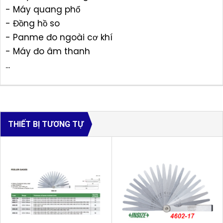
- Máy quang phổ
- Đồng hồ so
- Panme đo ngoài cơ khí
- Máy đo âm thanh
...
THIẾT BỊ TƯƠNG TỰ