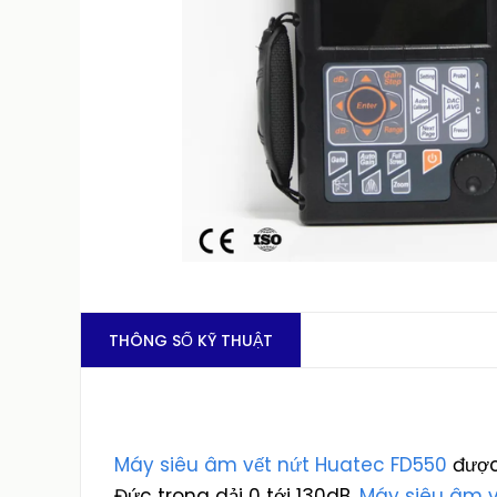
THÔNG SỐ KỸ THUẬT
Máy siêu âm vết nứt Huatec FD550
được 
Đức trong dải 0 tới 130dB.
Máy siêu âm v