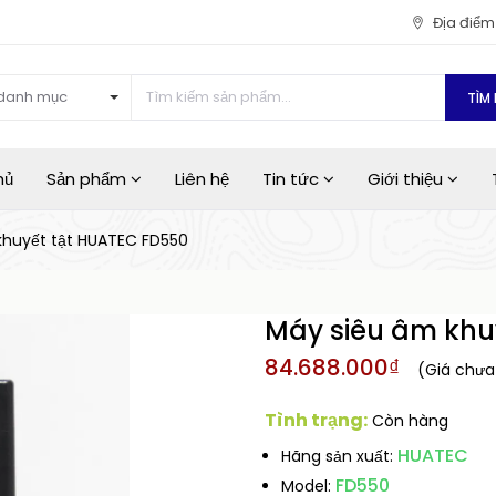
Địa điể
danh mục
TÌM 
hủ
Sản phẩm
Liên hệ
Tin tức
Giới thiệu
khuyết tật HUATEC FD550
Máy siêu âm khu
84.688.000₫
(Giá chư
Tình trạng:
Còn hàng
HUATEC
Hãng sản xuất:
FD550
Model: