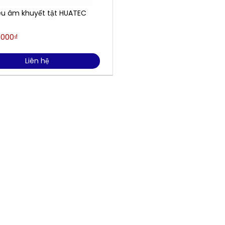
êu âm khuyết tật HUATEC
.000₫
Liên hệ