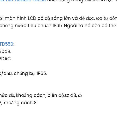
ới màn hình LCD có độ sáng lớn và dễ đọc. Đo tự độ
i, chống nước tiêu chuẩn IP65. Ngoài ra nó còn có th
 FD550
:
30dB.
dBDAC
c/dầu, chống bụi IP65.
, mức độ, khoảng cách, biên độ,sz dB, ф
P, khoảng cách S.