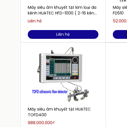
Máy siêu âm khuyết tật kim loại đa
Máy si
kênh HUATEC HFD-1000 ( 2-16 kênh,
FD510
tính ổn định cao )
Liên hệ
52.000
Liên hệ
Máy siêu âm khuyết tật HUATEC
TOFD400
988.000.000₫