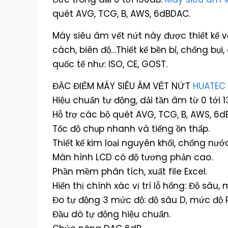
quét AVG, TCG, B, AWS, 6dBDAC.
Máy siêu âm vết nứt này được thiết kế v
cách, biên độ…Thiết kế bền bỉ, chống bụ
quốc tế như: ISO, CE, GOST.
ĐẶC ĐIỂM MÁY SIÊU ÂM VẾT NỨT
HUATEC
Hiệu chuẩn tự động, dải tần âm từ 0 tới 1
Hỗ trợ các bộ quét AVG, TCG, B, AWS, 6
Tốc độ chụp nhanh và tiếng ồn thấp.
Thiết kế kim loại nguyên khối, chống nướ
Màn hình LCD có độ tương phản cao.
Phần mềm phân tích, xuất file Excel.
Hiển thị chính xác vị trí lỗ hổng: Độ sâu
Đo tự động 3 mức độ: độ sâu D, mức độ 
Đầu dò tự động hiệu chuẩn.