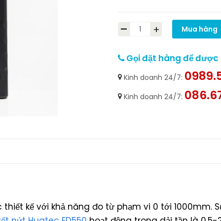
-
+
Mua hàng
Gọi đặt hàng để được h
0989.5
Kinh doanh 24/7:
086.6
Kinh doanh 24/7:
thiết kế với khả năng đo từ phạm vi 0 tới 1000mm. 
ết nứt Huatec FD550
hoạt động trong dải tần là 0,5-