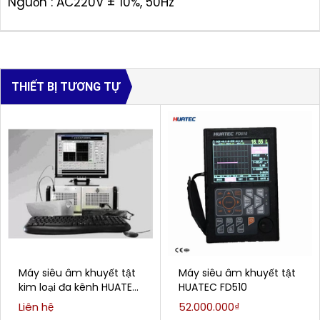
Nguồn : AC220V ± 10%, 50Hz
THIẾT BỊ TƯƠNG TỰ
Máy siêu âm khuyết tật
Máy siêu âm khuyết tật
kim loại đa kênh HUATEC
HUATEC FD510
HFD-1000 ( 2-16 kênh,
Liên hệ
52.000.000₫
tính ổn định cao )