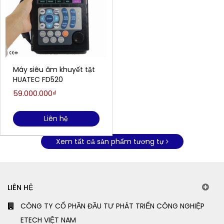
Máy siêu âm khuyết tật
HUATEC FD520
59.000.000₫
Liên hệ
Xem tất cả sản phẩm tương tự
LIÊN HỆ
CÔNG TY CỔ PHẦN ĐẦU TƯ PHÁT TRIỂN CÔNG NGHIỆP
ETECH VIỆT NAM