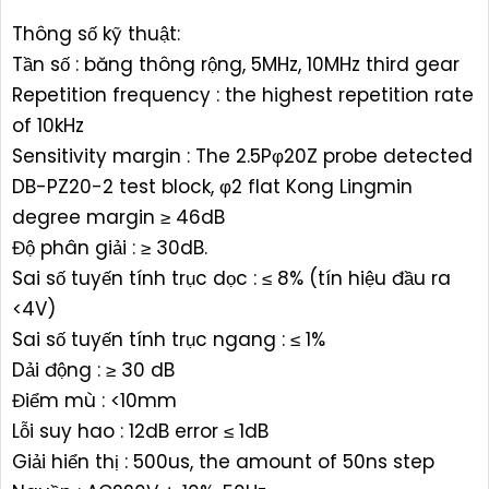
Thông số kỹ thuật:
Tần số : băng thông rộng, 5MHz, 10MHz third gear
Repetition frequency : the highest repetition rate
of 10kHz
Sensitivity margin : The 2.5Pφ20Z probe detected
DB-PZ20-2 test block, φ2 flat Kong Lingmin
degree margin ≥ 46dB
Độ phân giải : ≥ 30dB.
Sai số tuyến tính trục dọc : ≤ 8% (tín hiệu đầu ra
<4V)
Sai số tuyến tính trục ngang : ≤ 1%
Dải động : ≥ 30 dB
Điểm mù : <10mm
Lỗi suy hao : 12dB error ≤ 1dB
Giải hiển thị : 500us, the amount of 50ns step