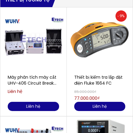
- 9%
Máy phân tích máy cắt
Thiết bị kiểm tra lắp đặt
UHV-406 Circuit Breaker
điện Fluke 1664 FC
Analyzer (Double
Liên hệ
85.000.000₫
Grounded)
77.000.000₫
Liên hệ
Liên hệ