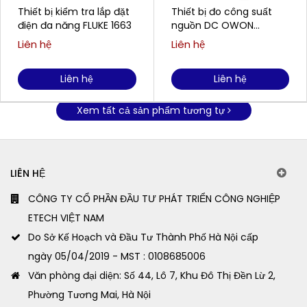
Thiết bị kiểm tra lắp đặt
Thiết bị đo công suất
điện đa năng FLUKE 1663
nguồn DC OWON
SPM6053 (1CH; 300W; 0-
Liên hệ
Liên hệ
60V ; 5A)
Liên hệ
Liên hệ
Xem tất cả sản phẩm tương tự
LIÊN HỆ
CÔNG TY CỔ PHẦN ĐẦU TƯ PHÁT TRIỂN CÔNG NGHIỆP
ETECH VIỆT NAM
Do Sở Kế Hoạch và Đầu Tư Thành Phố Hà Nội cấp
ngày 05/04/2019 - MST : 0108685006
Văn phòng đại diện: Số 44, Lô 7, Khu Đô Thị Đền Lừ 2,
Phường Tương Mai, Hà Nội