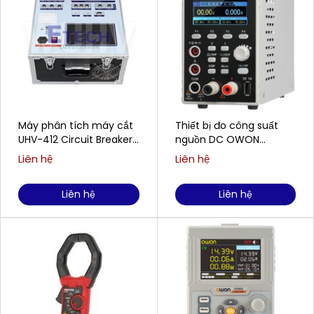
Máy phân tích máy cắt
Thiết bị đo công suất
UHV-412 Circuit Breaker
nguồn DC OWON
Analyzer
SPM6103 (1CH; 300W; 0-
Liên hệ
Liên hệ
60V ; 10A)
Liên hệ
Liên hệ