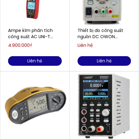
Ampe kìm phân tích
Thiết bị đo công suất
công suất AC UNI-T
nguồn DC OWON
UT219P (1000V, 1000A)
SPM3051 (1CH; 150W; 0-
4.900.000₫
Liên hệ
30V ; 5A)
Liên hệ
Liên hệ