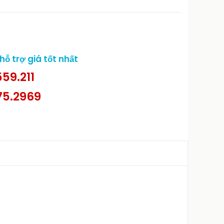
ỗ trợ giá tốt nhất
59.211
75.2969