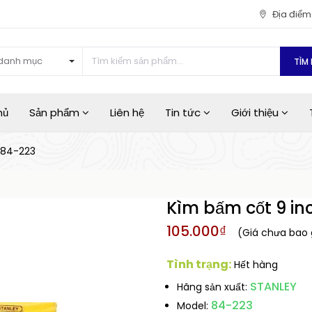
Địa điể
danh mục
TÌM 
hủ
Sản phẩm
Liên hệ
Tin tức
Giới thiệu
 84-223
Kìm bấm cốt 9 in
105.000₫
(Giá chưa bao
Tình trạng:
Hết hàng
STANLEY
Hãng sản xuất:
84-223
Model: