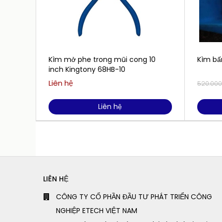
Kìm mở phe trong mũi cong 10
Kìm b
inch Kingtony 68HB-10
Liên hệ
520.00
Liên hệ
LIÊN HỆ
CÔNG TY CỔ PHẦN ĐẦU TƯ PHÁT TRIỂN CÔNG
NGHIỆP ETECH VIỆT NAM