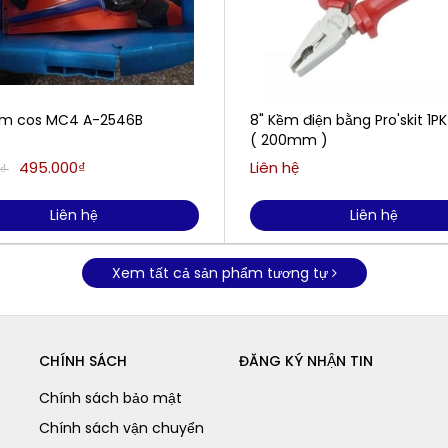
ấm cos MC4 A-2546B
8" Kềm điện bằng Pro'skit 1P
( 200mm )
495.000₫
Liên hệ
0₫
Liên hệ
Liên hệ
Xem tất cả sản phẩm tương tự
CHÍNH SÁCH
ĐĂNG KÝ NHẬN TIN
Chính sách bảo mật
Chính sách vận chuyển