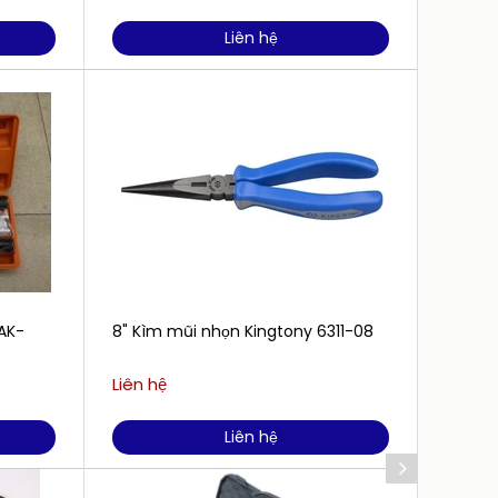
Liên hệ
AK-
8" Kìm mũi nhọn Kingtony 6311-08
Kìm đ
205 El
Liên hệ
Liên h
Liên hệ