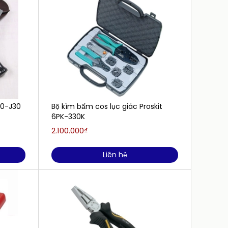
0-J30
Bộ kìm bấm cos lục giác Proskit
18 inc
6PK-330K
318 (
2.100.000₫
Liên h
Liên hệ