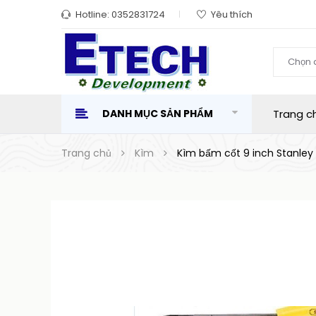
Hotline:
0352831724
Yêu thích
Chọn 
DANH MỤC SẢN PHẨM
Trang c
Trang chủ
Kìm
Kìm bấm cốt 9 inch Stanley