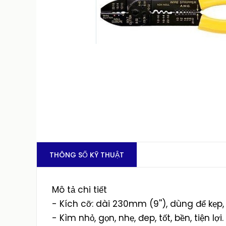
THÔNG SỐ KỸ THUẬT
Mô tả chi tiết
- Kích cỡ: dài 230mm (9''), dùng để kẹp,
- Kìm nhỏ, gọn, nhẹ, đep, tốt, bền, tiện lợi.