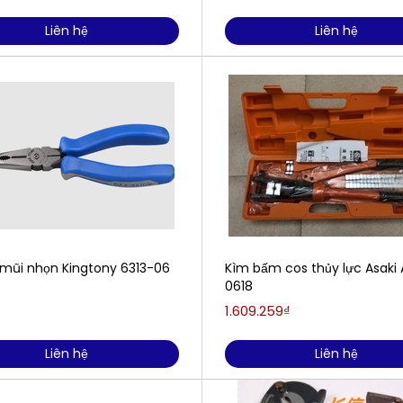
Liên hệ
Liên hệ
 mũi nhọn Kingtony 6313-06
Kìm bấm cos thủy lực Asaki 
0618
1.609.259₫
Liên hệ
Liên hệ