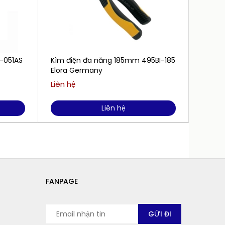
K-051AS
Kìm điện đa năng 185mm 495BI-185
Kìm đi
Elora Germany
STHT8
Liên hệ
Liên h
Liên hệ
FANPAGE