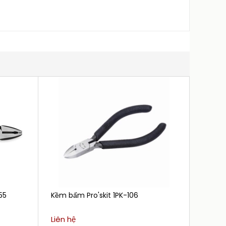
55
Kềm bấm Pro'skit 1PK-106
Kìm đi
Elora
Liên hệ
Liên h