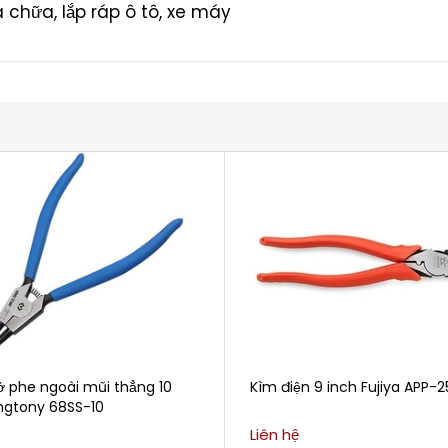
 chữa, lắp ráp ô tô, xe máy
 phe ngoài mũi thẳng 10
Kìm điện 9 inch Fujiya APP-2
ingtony 68SS-10
Liên hệ