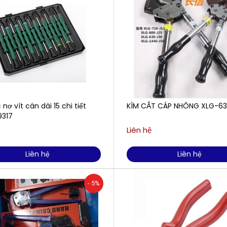
 nơ vít cán dài 15 chi tiết
KÌM CẮT CÁP NHÔNG XLG-63
9317
Liên hệ
Liên hệ
Liên hệ
- 5%