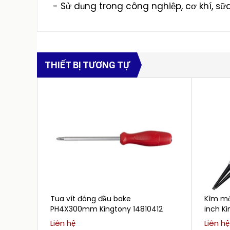
- Sử dụng trong công nghiệp, cơ khí, sữa
THIẾT BỊ TƯƠNG TỰ
Tua vít đóng đầu bake
Kìm mở
PH4X300mm Kingtony 14810412
inch K
Liên hệ
Liên hệ