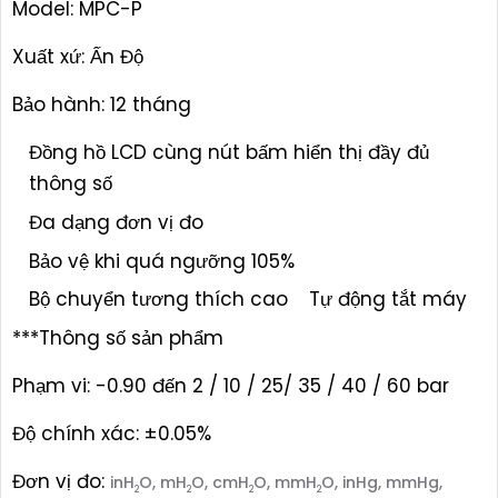
Model: MPC-P
Xuất xứ: Ấn Độ
Bảo hành: 12 tháng
Đồng hồ LCD cùng nút bấm hiển thị đầy đủ
thông số
Đa dạng đơn vị đo
Bảo vệ khi quá ngưỡng 105%
Bộ chuyển tương thích cao
Tự động tắt máy
***Thông số sản phẩm
Phạm vi: -0.90 đến 2 / 10 / 25/ 35 / 40 / 60 bar
Độ chính xác: ±0.05%
Đơn vị đo:
inH
O, mH
O, cmH
O, mmH
O, inHg, mmHg,
2
2
2
2