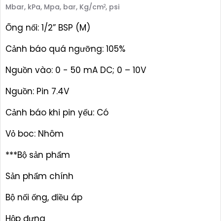
Mbar, kPa, Mpa, bar, Kg/cm
, psi
2
Ống nối: 1/2” BSP (M)
Cảnh báo quá ngưỡng: 105%
Nguồn vào: 0 - 50 mA DC; 0 – 10V
Nguồn: Pin 7.4V
Cảnh báo khi pin yếu: Có
Vỏ boc: Nhôm
***Bộ sản phẩm
Sản phẩm chính
Bộ nối ống, điều áp
Hộp đựng