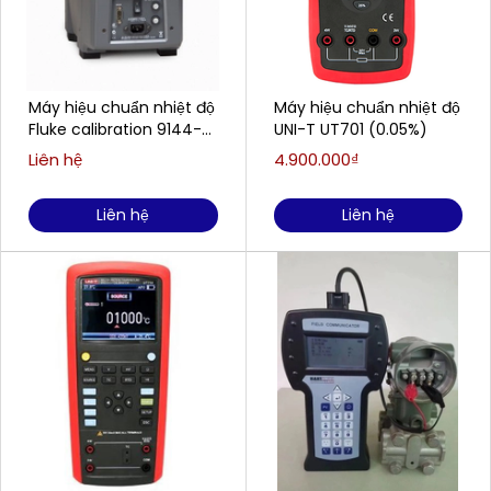
Máy hiệu chuẩn nhiệt độ
Máy hiệu chuẩn nhiệt độ
Fluke calibration 9144-
UNI-T UT701 (0.05%)
E-P-256 Temperature
Liên hệ
4.900.000₫
Calibrator
Liên hệ
Liên hệ