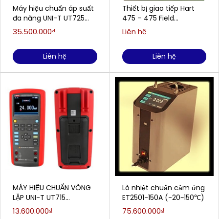
Máy hiệu chuẩn áp suất
Thiết bị giao tiếp Hart
đa năng UNI-T UT725
475 – 475 Field
(R,S,K,E,J,T,N,B,L,U,XK,BP)
Communication
35.500.000₫
Liên hệ
Liên hệ
Liên hệ
MÁY HIỆU CHUẨN VÒNG
Lò nhiệt chuẩn cảm ứng
LẶP UNI-T UT715
ET2501-150A (-20~150℃)
(20mA/30V)
13.600.000₫
75.600.000₫