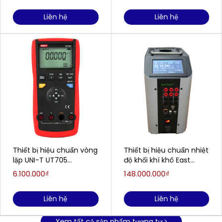
Liên hệ
Liên hệ
Thiết bị hiệu chuẩn vòng
Thiết bị hiệu chuẩn nhiệt
lặp UNI-T UT705
độ khối khí khô East
(30.000VDC, 24.000mA
Tester ET3804
6.100.000₫
148.000.000₫
DC)
Liên hệ
Liên hệ
Xem tất cả sản phẩm tương tự