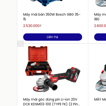
Máy mài bàn 350W Bosch GBG 35-
Máy mà
15
180
2.530.000₫
2.600.
Liên hệ
Máy mài góc dùng pin Li-ion 20V
MÁY MÀ
DCK KDSM03-100 (TYPE FK) (2 Pin