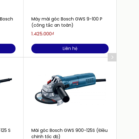
 Bosch
Máy mài góc Bosch GWS 9-100 P
Máy m
(công tắc an toàn)
1.425.000₫
1.250.
Liên hệ
125 S
Mài góc Bosch GWS 900-125S (Điều
Máy m
chỉnh tốc độ)