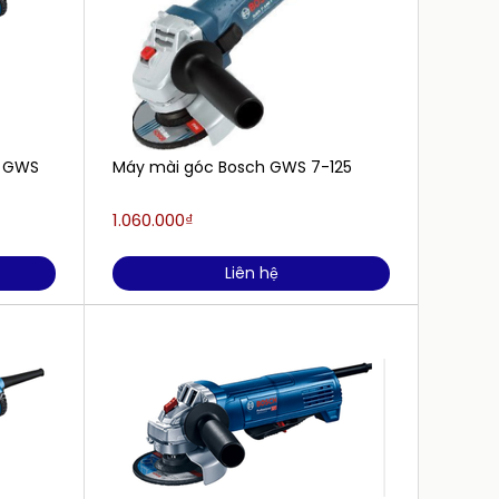
 GWS
Máy mài góc Bosch GWS 7-125
Máy m
100m
1.060.000₫
1.348.
Liên hệ