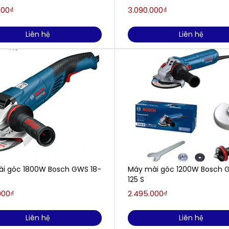
000₫
3.090.000₫
Liên hệ
Liên hệ
i góc 1800W Bosch GWS 18-
Máy mài góc 1200W Bosch G
125 S
000₫
2.495.000₫
Liên hệ
Liên hệ