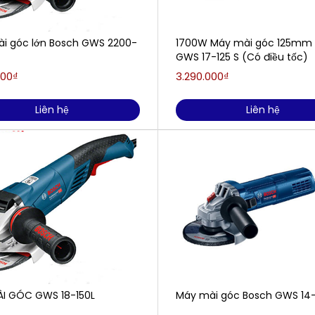
i góc lớn Bosch GWS 2200-
1700W Máy mài góc 125mm
GWS 17-125 S (Có điều tốc)
000₫
3.290.000₫
Liên hệ
Liên hệ
I GÓC GWS 18-150L
Máy mài góc Bosch GWS 14-