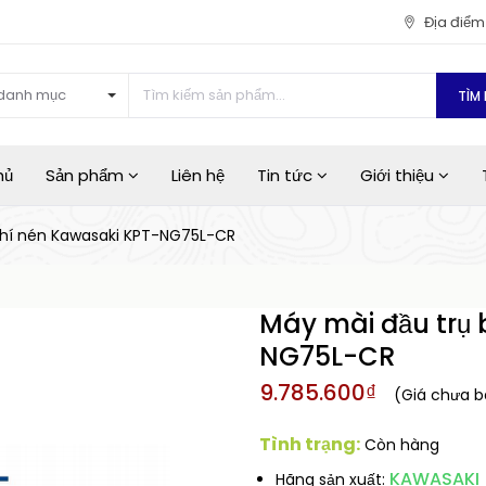
Địa điể
danh mục
TÌM 
hủ
Sản phẩm
Liên hệ
Tin tức
Giới thiệu
khí nén Kawasaki KPT-NG75L-CR
Máy mài đầu trụ 
NG75L-CR
9.785.600₫
(Giá chưa 
Tình trạng:
Còn hàng
KAWASAKI
Hãng sản xuất: