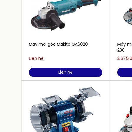
Máy mài góc Makita GA6020
Máy mà
230
Liên hệ
2.675.
Liên hệ