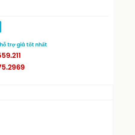
ỗ trợ giá tốt nhất
59.211
75.2969